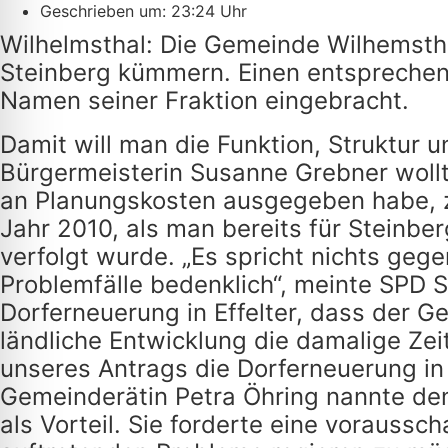
Geschrieben um: 23:24 Uhr
Wilhelmsthal: Die Gemeinde Wilhemsth
Steinberg kümmern. Einen entsprechend
Namen seiner Fraktion eingebracht.
Damit will man die Funktion, Struktur u
Bürgermeisterin Susanne Grebner wollt
an Planungskosten ausgegeben habe, z
Jahr 2010, als man bereits für Steinber
verfolgt wurde. „Es spricht nichts gege
Problemfälle bedenklich“, meinte SPD 
Dorferneuerung in Effelter, dass der 
ländliche Entwicklung die damalige Zei
unseres Antrags die Dorferneuerung in 
Gemeinderätin Petra Öhring nannte de
als Vorteil. Sie forderte eine vorauss