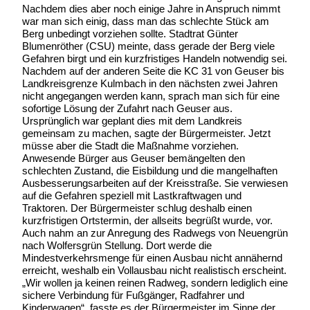
Nachdem dies aber noch einige Jahre in Anspruch nimmt
war man sich einig, dass man das schlechte Stück am
Berg unbedingt vorziehen sollte. Stadtrat Günter
Blumenröther (CSU) meinte, dass gerade der Berg viele
Gefahren birgt und ein kurzfristiges Handeln notwendig sei.
Nachdem auf der anderen Seite die KC 31 von Geuser bis
Landkreisgrenze Kulmbach in den nächsten zwei Jahren
nicht angegangen werden kann, sprach man sich für eine
sofortige Lösung der Zufahrt nach Geuser aus.
Ursprünglich war geplant dies mit dem Landkreis
gemeinsam zu machen, sagte der Bürgermeister. Jetzt
müsse aber die Stadt die Maßnahme vorziehen.
Anwesende Bürger aus Geuser bemängelten den
schlechten Zustand, die Eisbildung und die mangelhaften
Ausbesserungsarbeiten auf der Kreisstraße. Sie verwiesen
auf die Gefahren speziell mit Lastkraftwagen und
Traktoren. Der Bürgermeister schlug deshalb einen
kurzfristigen Ortstermin, der allseits begrüßt wurde, vor.
Auch nahm an zur Anregung des Radwegs von Neuengrün
nach Wolfersgrün Stellung. Dort werde die
Mindestverkehrsmenge für einen Ausbau nicht annähernd
erreicht, weshalb ein Vollausbau nicht realistisch erscheint.
„Wir wollen ja keinen reinen Radweg, sondern lediglich eine
sichere Verbindung für Fußgänger, Radfahrer und
Kinderwagen“, fasste es der Bürgermeister im Sinne der