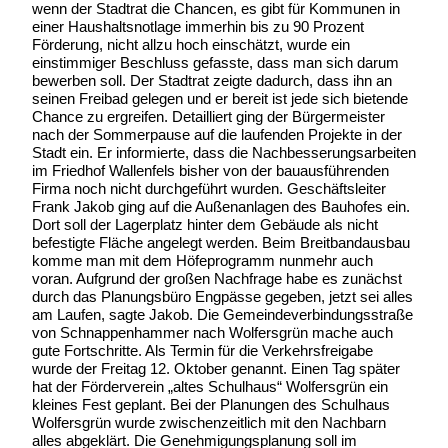
wenn der Stadtrat die Chancen, es gibt für Kommunen in
einer Haushaltsnotlage immerhin bis zu 90 Prozent
Förderung, nicht allzu hoch einschätzt, wurde ein
einstimmiger Beschluss gefasste, dass man sich darum
bewerben soll. Der Stadtrat zeigte dadurch, dass ihn an
seinen Freibad gelegen und er bereit ist jede sich bietende
Chance zu ergreifen. Detailliert ging der Bürgermeister
nach der Sommerpause auf die laufenden Projekte in der
Stadt ein. Er informierte, dass die Nachbesserungsarbeiten
im Friedhof Wallenfels bisher von der bauausführenden
Firma noch nicht durchgeführt wurden. Geschäftsleiter
Frank Jakob ging auf die Außenanlagen des Bauhofes ein.
Dort soll der Lagerplatz hinter dem Gebäude als nicht
befestigte Fläche angelegt werden. Beim Breitbandausbau
komme man mit dem Höfeprogramm nunmehr auch
voran. Aufgrund der großen Nachfrage habe es zunächst
durch das Planungsbüro Engpässe gegeben, jetzt sei alles
am Laufen, sagte Jakob. Die Gemeindeverbindungsstraße
von Schnappenhammer nach Wolfersgrün mache auch
gute Fortschritte. Als Termin für die Verkehrsfreigabe
wurde der Freitag 12. Oktober genannt. Einen Tag später
hat der Förderverein „altes Schulhaus“ Wolfersgrün ein
kleines Fest geplant. Bei der Planungen des Schulhaus
Wolfersgrün wurde zwischenzeitlich mit den Nachbarn
alles abgeklärt. Die Genehmigungsplanung soll im