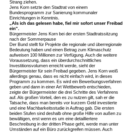
Strang ziehen.
Jens Korn setzte den Stadtrat von einem
Bundesprogramm zur Sanierung kommunaler
Einrichtungen in Kenntnis.
„Als ich das gelesen habe, fiel mir sofort unser Freibad
ein“.
Bürgermeister Jens Korn bei der ersten Stadtratssitzung
nach der Sommerpause
Der Bund stellt für Projekte die regionale und überregionale
Bedeutung haben und einen Betrag zum Klimaschutz
aufweisen 100 Millionen zur Verfügung. Auch die weitere
Voraussetzung, dass ein überdurchschnittliches
Investitionsvolumen erreicht werde, sieht der
Bürgermeister für sein Freibad gegeben. Jens Korn weiß
allerdings genau, dass es nicht einfach wird, in dieses
Programm zu kommen. Es wird ein Bewerbungsverfahren
geben und dann in einer Art Wettbewerb entschieden,
zeigte der Bürgermeister die drei Schritte des Verfahrens
auf. Als großen Vorteil, den es zu nutzen gilt, sah er die
Tatsache, dass man bereits vor kurzem Geld investierte
und eine Machbarkeitsstudie in Auftrag gab. Die ersten
beiden Stufen sind deshalb ohne große Hilfe von außen zu
bewältigen, erst wenn es um eine detailliertere
Beschreibung in der dritten Phase geht, werde man unter
Umständen auf ein Büro zurückgreifen müssen. Auch