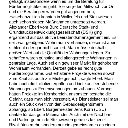
gefragt, insbesondere wenn es um die Beratung für
Fördermöglichkeiten geht. Sie sei jeden Mittwoch vor Ort
und die Beratungen würden gut angenommen,
zwischenzeitlich konnten in Wallenfels und Steinwiesen
auch schon sieben Maßnahmen umgesetzt werden.
Alexander Eberl vom Büro Deutsche Stadt- und
Grundstücksentwicklungsgesellschaft (DSK) ging
ergänzend auf das aktive Leerstandsmanagement ein. Es
sei zwar genügend Wohnraum vorhanden, dieser ist aber
schlecht oder gar nicht saniert. Man müsse deshalb
großen Wert auf die Qualität der Wohnungen legen. Zu
schaffen wären günstige und altengerechte Wohnungen in
zentraler Lage. Auch sei ein gewisser Markt für gehobenen
Wohnraum vorhanden. Derzeit gebe es recht gute
Förderprogramme. Gut erhaltene Projekte werden sowohl
zum Kauf als auch zur Miete gesucht, sagte Eberl. Man
habe auch die Initiative ergriffen und biete an leer stehende
Wohnungen zu Ferienwohnungen umzubauen. Vorrang
hätten Projekte im Kernbereich, ansonsten bestehe die
Gefahr, dass man sich verzettelt. Als Dienstleister sei man
auch ein Stück weit von den Gebäudeeigentümern
abhängig, so Eberl. Bürgermeister Jens Korn (CSU)
dankte für das gute Miteinander. Auch mit der Nachbar-
und Partnergemeinde Steinwiesen gebe es keinerlei
Rivalitäten mehr, sondern nur ein gemeinsames an einen