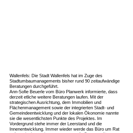
Am 12. Oktober rollt in Wallenfels
der Verkehr wieder
Geschrieben von:
Michael Wunder
Geschrieben am:
18 September 2018
Geschrieben um: 20:12 Uhr
Wallenfels: Die Stadt Wallenfels hat im Zuge des
Stadtumbaumanagements bisher rund 90 zeitaufwändige
Beratungen durchgeführt.
Ann-Sofie Beuerle vom Büro Planwerk informierte, dass
derzeit etliche weitere Beratungen laufen. Mit der
strategischen Ausrichtung, dem Immobilien und
Flächenmanagement sowie der integrierten Stadt- und
Gemeindeentwicklung und der lokalen Ökonomie nannte
sie die wesentlichsten Punkte des Projektes. Im
Vordergrund stehe immer der Leerstand und die
Innenentwicklung. Immer wieder werde das Büro um Rat