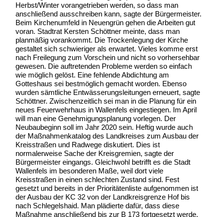
Herbst/Winter vorangetrieben werden, so dass man
anschließend ausschreiben kann, sagte der Bürgermeister.
Beim Kirchenumfeld in Neuengrün gehen die Arbeiten gut
voran. Stadtrat Kersten Schöttner meinte, dass man
planmäßig vorankommt. Die Trockenlegung der Kirche
gestaltet sich schwieriger als erwartet. Vieles komme erst
nach Freilegung zum Vorschein und nicht so vorhersehbar
gewesen. Die auftretenden Probleme werden so einfach
wie möglich gelöst. Eine fehlende Abdichtung am
Gotteshaus sei bestmöglich gemacht worden. Ebenso
wurden sämtliche Entwässerungsleitungen erneuert, sagte
Schöttner. Zwischenzeitlich sei man in die Planung für ein
neues Feuerwehrhaus in Wallenfels eingestiegen. Im April
will man eine Genehmigungsplanung vorlegen. Der
Neubaubeginn soll im Jahr 2020 sein. Heftig wurde auch
der Maßnahmenkatalog des Landkreises zum Ausbau der
Kreisstraßen und Radwege diskutiert. Dies ist
normalerweise Sache der Kreisgremien, sagte der
Bürgermeister eingangs. Gleichwohl betrifft es die Stadt
Wallenfels im besonderen Maße, weil dort viele
Kreisstraßen in einen schlechten Zustand sind. Fest
gesetzt und bereits in der Prioritätenliste aufgenommen ist
der Ausbau der KC 32 von der Landkreisgrenze Hof bis
nach Schlegelshaid. Man plädierte dafür, dass diese
Maßnahme anschließend bis zur B 173 fortgesetzt werde.