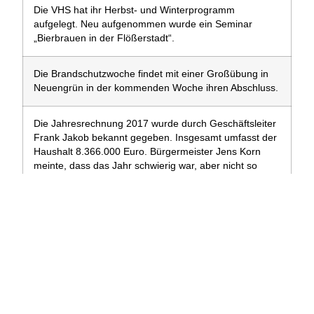
Die VHS hat ihr Herbst- und Winterprogramm
aufgelegt. Neu aufgenommen wurde ein Seminar
„Bierbrauen in der Flößerstadt“.
Die Brandschutzwoche findet mit einer Großübung in
Neuengrün in der kommenden Woche ihren Abschluss.
Die Jahresrechnung 2017 wurde durch Geschäftsleiter
Frank Jakob bekannt gegeben. Insgesamt umfasst der
Haushalt 8.366.000 Euro. Bürgermeister Jens Korn
meinte, dass das Jahr schwierig war, aber nicht so
schlecht verlaufen sei, wie man angenommen hatte.
Das Stadtwappen soll auf die Umzüge des
Prinzenpaares bei der „Wallnfelse Fousanoacht“
aufgenäht werden, der Stadtrat hat dies einstimmig
genehmigt.