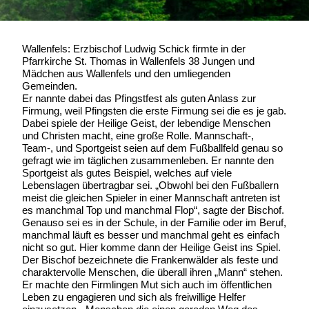
Wallenfels: Erzbischof Ludwig Schick firmte in der
Pfarrkirche St. Thomas in Wallenfels 38 Jungen und
Mädchen aus Wallenfels und den umliegenden
Gemeinden.
Er nannte dabei das Pfingstfest als guten Anlass zur
Firmung, weil Pfingsten die erste Firmung sei die es je gab.
Dabei spiele der Heilige Geist, der lebendige Menschen
und Christen macht, eine große Rolle. Mannschaft-,
Team-, und Sportgeist seien auf dem Fußballfeld genau so
gefragt wie im täglichen zusammenleben. Er nannte den
Sportgeist als gutes Beispiel, welches auf viele
Lebenslagen übertragbar sei. „Obwohl bei den Fußballern
meist die gleichen Spieler in einer Mannschaft antreten ist
es manchmal Top und manchmal Flop“, sagte der Bischof.
Genauso sei es in der Schule, in der Familie oder im Beruf,
manchmal läuft es besser und manchmal geht es einfach
nicht so gut. Hier komme dann der Heilige Geist ins Spiel.
Der Bischof bezeichnete die Frankenwälder als feste und
charaktervolle Menschen, die überall ihren „Mann“ stehen.
Er machte den Firmlingen Mut sich auch im öffentlichen
Leben zu engagieren und sich als freiwillige Helfer