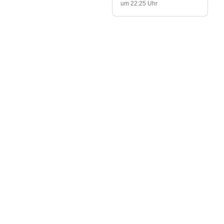
um 22:25 Uhr
Keine Freunde der
Natur und der Tiere
Nordhalben: Nicht
gerade als Freunde der
Natur und der Tiere
Geschrieben von
Michael
erwiesen sich...