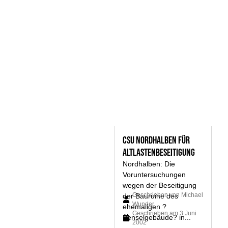
CSU Nordhalben für
Altlastenbeseitigung
Nordhalben: Die
Voruntersuchungen
wegen der Beseitigung
Geschrieben von
Michael
der Bauruine des
Wunder
ehemaligen ?
Geschrieben am
3 Juni
Penselgebäude? in...
2002