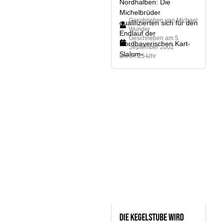
Nordhalben: Die
Michelbrüder
Geschrieben von
Michael
qualifizierten sich für den
Wunder
Endlauf der
Geschrieben am
5
Nordbayerischen Kart-
September 2002
Slalom-...
um 07:25 Uhr
Die Kegelstube wird