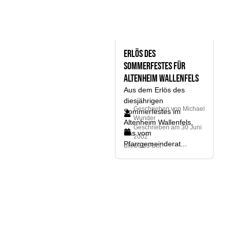
Erlös des
Sommerfestes für
Altenheim Wallenfels
Aus dem Erlös des
diesjährigen
Geschrieben von
Michael
Sommerfestes im
Wunder
Altenheim Wallenfels,
Geschrieben am
30 Juni
das vom
2002
Pfarrgemeinderat...
um 07:25 Uhr