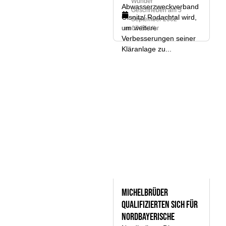
Wunder
Abwasserzweckverband
Geschrieben am
5
Ölsnitz/ Rodachtal wird,
September 2002
um weitere
um 07:25 Uhr
Verbesserungen seiner
Kläranlage zu...
Michelbrüder
qualifizierten sich für
Nordbayerische