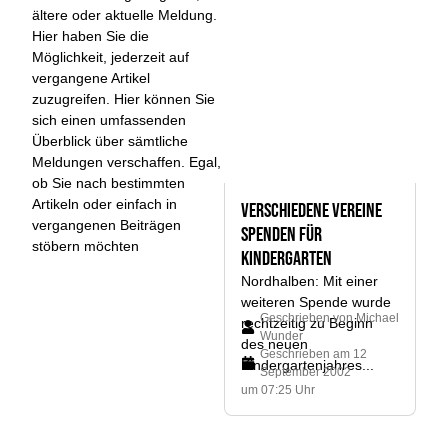
ältere oder aktuelle Meldung.
Hier haben Sie die
Möglichkeit, jederzeit auf
vergangene Artikel
zuzugreifen. Hier können Sie
sich einen umfassenden
Überblick über sämtliche
Meldungen verschaffen. Egal,
ob Sie nach bestimmten
Artikeln oder einfach in
Verschiedene Vereine
vergangenen Beiträgen
spenden für
stöbern möchten
Kindergarten
Nordhalben: Mit einer
weiteren Spende wurde
Geschrieben von
Michael
rechtzeitig zu Beginn
Wunder
des neuen
Geschrieben am
12
Kindergartenjahres...
September 2002
um 07:25 Uhr