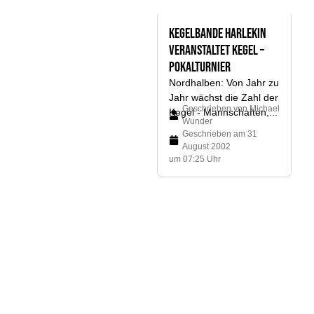
Kegelbande Harlekin
veranstaltet Kegel –
Pokalturnier
Nordhalben: Von Jahr zu
Jahr wächst die Zahl der
Geschrieben von
Michael
Kegel - Mannschaften,...
Wunder
Geschrieben am
31
August 2002
um 07:25 Uhr