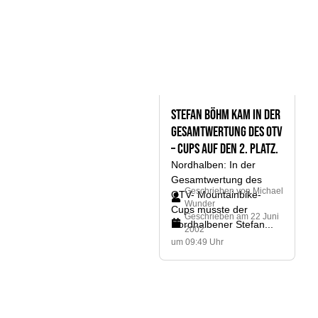
Stefan Böhm kam in der
Gesamtwertung des OTV
– Cups auf den 2. Platz.
Nordhalben: In der
Gesamtwertung des
Geschrieben von
Michael
OTV- Mountainbike-
Wunder
Cups musste der
Geschrieben am
22 Juni
Nordhalbener Stefan...
2002
um 09:49 Uhr