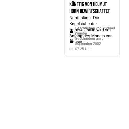
künftig von Helmut
Horn bewirtschaftet
Nordhalben: Die
Kegelstube der
Geschrieben von
Michael
Nordwaldhalle wird seit
Wunder
Anfang des Monats von
Geschrieben am
5
Helmut...
September 2002
um 07:25 Uhr