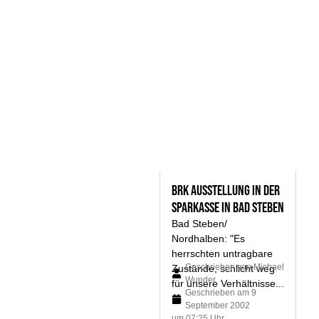
BRK Ausstellung in der
Sparkasse in Bad Steben
Bad Steben/
Nordhalben: "Es
herrschten untragbare
Geschrieben von
Michael
Zustände, schlicht weg
Wunder
für unsere Verhältnisse...
Geschrieben am
9
September 2002
um 07:25 Uhr