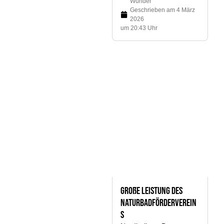
Wunder
Geschrieben am
4 März
2026
um 20:43 Uhr
Große Leistung des
Naturbadförderverein
s