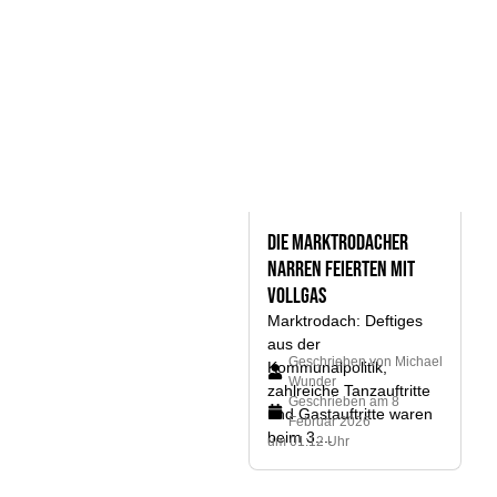
Die Marktrodacher
Narren feierten mit
Vollgas
Marktrodach: Deftiges
aus der
Geschrieben von
Michael
Kommunalpolitik,
Wunder
zahlreiche Tanzauftritte
Geschrieben am
8
und Gastauftritte waren
Februar 2026
beim 3....
um 01:12 Uhr