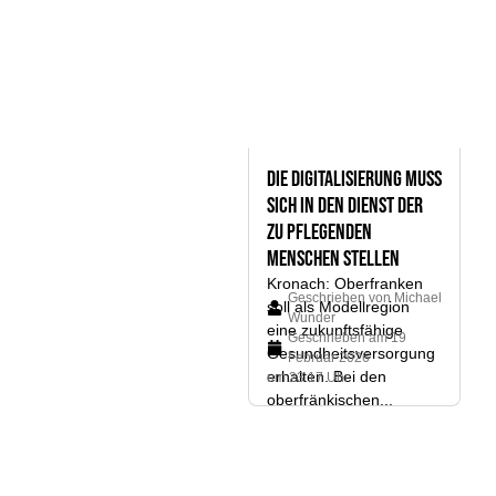
Die Digitalisierung muss
sich in den Dienst der
zu pflegenden
Menschen stellen
Kronach: Oberfranken
Geschrieben von
Michael
soll als Modellregion
Wunder
eine zukunftsfähige
Geschrieben am
19
Gesundheitsversorgung
Februar 2026
erhalten. Bei den
um 23:17 Uhr
oberfränkischen...