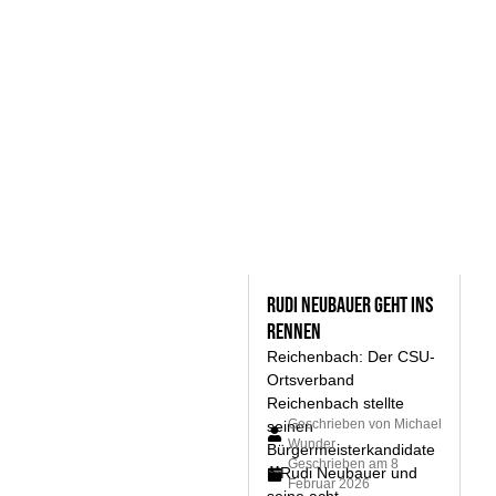
Rudi Neubauer geht ins
Rennen
Reichenbach: Der CSU-
Ortsverband
Reichenbach stellte
Geschrieben von
Michael
seinen
Wunder
Bürgermeisterkandidate
Geschrieben am
8
n Rudi Neubauer und
Februar 2026