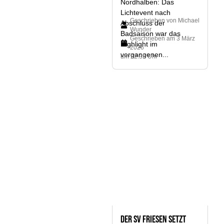
Nordhalben: Das
Lichtevent nach
Geschrieben von
Michael
Abschluss der
Wunder
Badsaison war das
Geschrieben am
3 März
Highlight im
2026
vergangenen...
um 22:35 Uhr
Der SV Friesen setzt