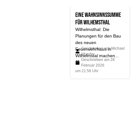
Eine Wahnsinnssumme
für Wilhemsthal
Wilhelmsthal: Die
Planungen für den Bau
des neuen
Geschrieben von
Michael
Feuerwehrhaus in
Wunder
Wilhelmstal machen...
Geschrieben am
28
Februar 2026
um 21:56 Uhr