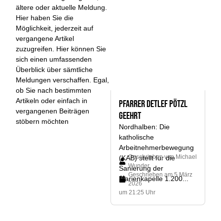
ältere oder aktuelle Meldung.
Hier haben Sie die
Möglichkeit, jederzeit auf
vergangene Artikel
zuzugreifen. Hier können Sie
sich einen umfassenden
Überblick über sämtliche
Meldungen verschaffen. Egal,
ob Sie nach bestimmten
Artikeln oder einfach in
Pfarrer Detlef Pötzl
vergangenen Beiträgen
geehrt
stöbern möchten
Nordhalben: Die
katholische
Arbeitnehmerbewegung
Geschrieben von
Michael
(KAB) stellt für die
Wunder
Sanierung der
Geschrieben am
5 März
Marienkapelle 1.200...
2026
um 21:25 Uhr