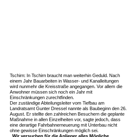
Auch in Tschirn ist gesperrt
Geschrieben von:
Michael Wunder
Geschrieben am:
8 August 2024
Geschrieben um: 20:08 Uhr
Tschirn: In Tschirn braucht man weiterhin Geduld. Nach
einem Jahr Bauarbeiten in Wasser- und Kanalleitungen
wird nunmehr die Kreisstraße angegangen. Vor allem die
Anwohner müssen sich noch ein Jahr mit
Einschränkungen zurechtfinden.
Der zuständige Abteilungsleiter vom Tiefbau am
Landratsamt Gunter Dressel nannte als Baubeginn den 26.
August. Er stellte den zahlreichen Besuchern die geplante
Maßnahme in allen Einzelheiten vor, sagte jedoch, dass
eine derartige Fahrbahnerneuerung mit Unterbau nicht
ohne gewisse Einschränkungen möglich sei.
„Wir versuchen für die Anlieger alles Mögliche