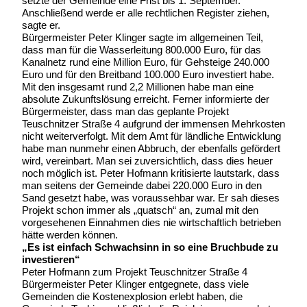
setzte der Gemeinde eine Frist bis 1. September.
Anschließend werde er alle rechtlichen Register ziehen,
sagte er.
Bürgermeister Peter Klinger sagte im allgemeinen Teil,
dass man für die Wasserleitung 800.000 Euro, für das
Kanalnetz rund eine Million Euro, für Gehsteige 240.000
Euro und für den Breitband 100.000 Euro investiert habe.
Mit den insgesamt rund 2,2 Millionen habe man eine
absolute Zukunftslösung erreicht. Ferner informierte der
Bürgermeister, dass man das geplante Projekt
Teuschnitzer Straße 4 aufgrund der immensen Mehrkosten
nicht weiterverfolgt. Mit dem Amt für ländliche Entwicklung
habe man nunmehr einen Abbruch, der ebenfalls gefördert
wird, vereinbart. Man sei zuversichtlich, dass dies heuer
noch möglich ist. Peter Hofmann kritisierte lautstark, dass
man seitens der Gemeinde dabei 220.000 Euro in den
Sand gesetzt habe, was voraussehbar war. Er sah dieses
Projekt schon immer als „quatsch“ an, zumal mit den
vorgesehenen Einnahmen dies nie wirtschaftlich betrieben
hätte werden können.
„Es ist einfach Schwachsinn in so eine Bruchbude zu
investieren“
Peter Hofmann zum Projekt Teuschnitzer Straße 4
Bürgermeister Peter Klinger entgegnete, dass viele
Gemeinden die Kostenexplosion erlebt haben, die