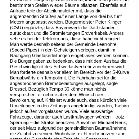
bestimmten Stellen wieder Bäume pflanzen. Ebenfalls auf
Anfrage teile der Abteilungsleiter mit, dass die
angrenzenden Straßen auf einer Länge von drei bis fünf
Metern angepasst werden. Bürgermeister Peter Klinger
(CSU) ergänzte, dass Bayernwerk die Dachständer
zurückbaut und die Stromleitungen Erdverkabelt. Anders
sehe es bei der Telekom aus, diese habe nicht reagiert.
Man werde deshalb seitens der Gemeinde Leerrohre
(Speed-Pipes) in den Gehsteigen verlegen, damit im
Nachgang Glasfaserleitungen eingeblasen werden können.
Die Bürger gaben zu bedenken, dass mit dem Ausbau die
Geschwindigkeit des Schwerlastverkehr zunehmen wird.
Man forderte deshalb vor allem im Bereich vor der S-Kurve
Bergabwärts ein Tempolimit. Die Fahrbahn sei für die
angesprochenen Bremsbelastungen ausgelegt, sagte
Dressel. Bezüglich Tempo 30 könne man nichts
versprechen, er nehme aber dem Wunsch der
Bevölkerung auf. Kritisiert wurde auch, dass kürzlich viele
Umleitungen in den Zeitungen angekündigt wurden, Tschirn
jedoch außen vorgelassen wurde. Viele auswärtige
Fahrzeuge, darunter auch Lastkraftwagen würden – trotz
Sperrung – die Straße benutzen. Anwohner Michael Renk,
der seit März aufgrund der gemeindlichen Baumaßnahme
die Zufahrt zu seinem Wohnhaus nicht mehr nutzen kann,