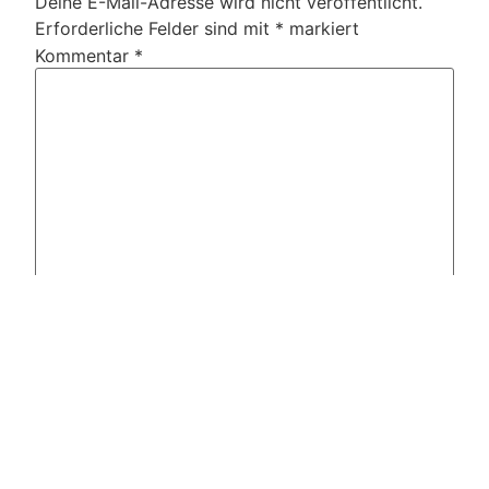
Deine E-Mail-Adresse wird nicht veröffentlicht.
Erforderliche Felder sind mit
*
markiert
Kommentar
*
Name
*
E-Mail-Adresse
*
Website