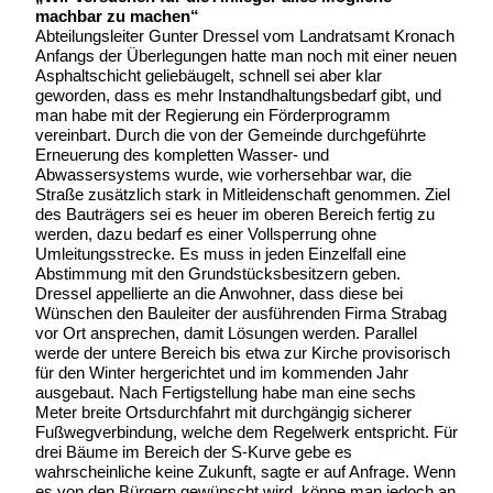
machbar zu machen“
Abteilungsleiter Gunter Dressel vom Landratsamt Kronach
Anfangs der Überlegungen hatte man noch mit einer neuen
Asphaltschicht geliebäugelt, schnell sei aber klar
geworden, dass es mehr Instandhaltungsbedarf gibt, und
man habe mit der Regierung ein Förderprogramm
vereinbart. Durch die von der Gemeinde durchgeführte
Erneuerung des kompletten Wasser- und
Abwassersystems wurde, wie vorhersehbar war, die
Straße zusätzlich stark in Mitleidenschaft genommen. Ziel
des Bauträgers sei es heuer im oberen Bereich fertig zu
werden, dazu bedarf es einer Vollsperrung ohne
Umleitungsstrecke. Es muss in jeden Einzelfall eine
Abstimmung mit den Grundstücksbesitzern geben.
Dressel appellierte an die Anwohner, dass diese bei
Wünschen den Bauleiter der ausführenden Firma Strabag
vor Ort ansprechen, damit Lösungen werden. Parallel
werde der untere Bereich bis etwa zur Kirche provisorisch
für den Winter hergerichtet und im kommenden Jahr
ausgebaut. Nach Fertigstellung habe man eine sechs
Meter breite Ortsdurchfahrt mit durchgängig sicherer
Fußwegverbindung, welche dem Regelwerk entspricht. Für
drei Bäume im Bereich der S-Kurve gebe es
wahrscheinliche keine Zukunft, sagte er auf Anfrage. Wenn
es von den Bürgern gewünscht wird, könne man jedoch an