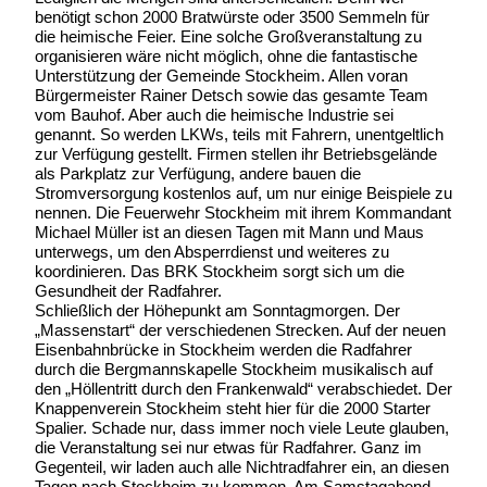
benötigt schon 2000 Bratwürste oder 3500 Semmeln für
die heimische Feier. Eine solche Großveranstaltung zu
organisieren wäre nicht möglich, ohne die fantastische
Unterstützung der Gemeinde Stockheim. Allen voran
Bürgermeister Rainer Detsch sowie das gesamte Team
vom Bauhof. Aber auch die heimische Industrie sei
genannt. So werden LKWs, teils mit Fahrern, unentgeltlich
zur Verfügung gestellt. Firmen stellen ihr Betriebsgelände
als Parkplatz zur Verfügung, andere bauen die
Stromversorgung kostenlos auf, um nur einige Beispiele zu
nennen. Die Feuerwehr Stockheim mit ihrem Kommandant
Michael Müller ist an diesen Tagen mit Mann und Maus
unterwegs, um den Absperrdienst und weiteres zu
koordinieren. Das BRK Stockheim sorgt sich um die
Gesundheit der Radfahrer.
Schließlich der Höhepunkt am Sonntagmorgen. Der
„Massenstart“ der verschiedenen Strecken. Auf der neuen
Eisenbahnbrücke in Stockheim werden die Radfahrer
durch die Bergmannskapelle Stockheim musikalisch auf
den „Höllentritt durch den Frankenwald“ verabschiedet. Der
Knappenverein Stockheim steht hier für die 2000 Starter
Spalier. Schade nur, dass immer noch viele Leute glauben,
die Veranstaltung sei nur etwas für Radfahrer. Ganz im
Gegenteil, wir laden auch alle Nichtradfahrer ein, an diesen
Tagen nach Stockheim zu kommen. Am Samstagabend