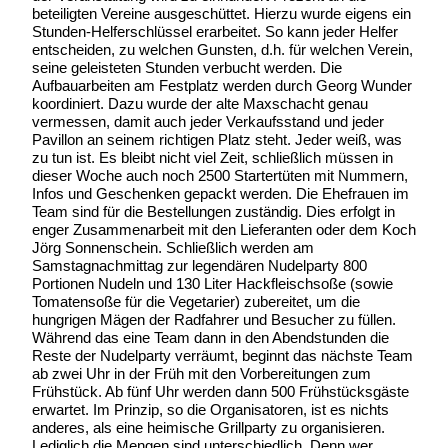
beteiligten Vereine ausgeschüttet. Hierzu wurde eigens ein
Stunden-Helferschlüssel erarbeitet. So kann jeder Helfer
entscheiden, zu welchen Gunsten, d.h. für welchen Verein,
seine geleisteten Stunden verbucht werden. Die
Aufbauarbeiten am Festplatz werden durch Georg Wunder
koordiniert. Dazu wurde der alte Maxschacht genau
vermessen, damit auch jeder Verkaufsstand und jeder
Pavillon an seinem richtigen Platz steht. Jeder weiß, was
zu tun ist. Es bleibt nicht viel Zeit, schließlich müssen in
dieser Woche auch noch 2500 Startertüten mit Nummern,
Infos und Geschenken gepackt werden. Die Ehefrauen im
Team sind für die Bestellungen zuständig. Dies erfolgt in
enger Zusammenarbeit mit den Lieferanten oder dem Koch
Jörg Sonnenschein. Schließlich werden am
Samstagnachmittag zur legendären Nudelparty 800
Portionen Nudeln und 130 Liter Hackfleischsoße (sowie
Tomatensoße für die Vegetarier) zubereitet, um die
hungrigen Mägen der Radfahrer und Besucher zu füllen.
Während das eine Team dann in den Abendstunden die
Reste der Nudelparty verräumt, beginnt das nächste Team
ab zwei Uhr in der Früh mit den Vorbereitungen zum
Frühstück. Ab fünf Uhr werden dann 500 Frühstücksgäste
erwartet. Im Prinzip, so die Organisatoren, ist es nichts
anderes, als eine heimische Grillparty zu organisieren.
Lediglich die Mengen sind unterschiedlich. Denn wer