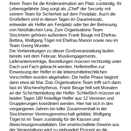
ihrem Team für die Kinderanimation am Platz zuständig. Ihr
Lebensgefährte Jörg sorgt als „Chef“ der Security mit
seinem Team für Sicherheit auf dem Festplatz. Auch die
Großeltern sind in diesen Tagen im Dauereinsatz,
entweder als Helfer am Festplatz oder bei der Betreuung
von Nesthäkchen Lina. Zum Organisations-Team
Stockheim gehören außerdem Frank Beuge mit Ehefrau
Bettina, Wolfgang Tögel mit Ehefrau Marion sowie neu im
Team Georg Wunder.
Die Vorbereitungen zu dieser Großveranstaltung laufen
bereits seit dem Februar. Musikengagements,
Lieferantenverträge, Bestellungen müssen rechtzeitig unter
Dach und Fach gebracht werden. Helfertreffen zur
Einweisung der Helfer in die lebensmittelrechtlichen
Vorschriften wurden abgehalten. Die heiße Phase beginnt
dann etwa ab Mai. Das Organisations-Team trifft sich dann
fast im Wochenrhythmus. Frank Beuge feilt seit Monaten
an der Schichteinteilung der Helfer. Schließlich müssen an
beiden Tagen 180 freiwillige Helfer aus 12 Vereinen und
Gruppierungen koordiniert werden. Hier hat sich in den
vergangenen Jahren ein toller Zusammenhalt in der
Stockheimer Vereinsgemeinschaft gebildet. Wolfgang
Tögel ist im Team zuständig für die Kassen und
Abrechnungsmodalitäten. Der erwirtschaftete Gewinn aus
der Veranstaltung wird zu einhundert Prozent an die