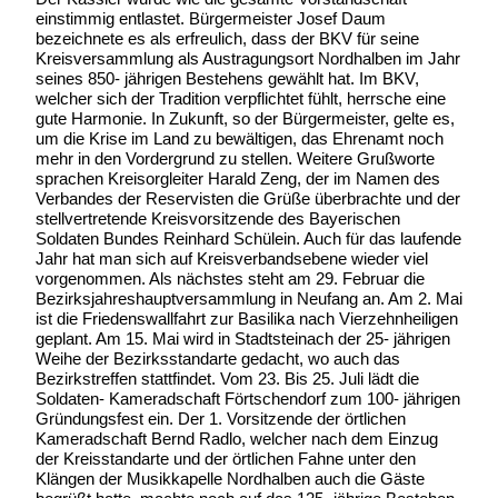
einstimmig entlastet. Bürgermeister Josef Daum
bezeichnete es als erfreulich, dass der BKV für seine
Kreisversammlung als Austragungsort Nordhalben im Jahr
seines 850- jährigen Bestehens gewählt hat. Im BKV,
welcher sich der Tradition verpflichtet fühlt, herrsche eine
gute Harmonie. In Zukunft, so der Bürgermeister, gelte es,
um die Krise im Land zu bewältigen, das Ehrenamt noch
mehr in den Vordergrund zu stellen. Weitere Grußworte
sprachen Kreisorgleiter Harald Zeng, der im Namen des
Verbandes der Reservisten die Grüße überbrachte und der
stellvertretende Kreisvorsitzende des Bayerischen
Soldaten Bundes Reinhard Schülein. Auch für das laufende
Jahr hat man sich auf Kreisverbandsebene wieder viel
vorgenommen. Als nächstes steht am 29. Februar die
Bezirksjahreshauptversammlung in Neufang an. Am 2. Mai
ist die Friedenswallfahrt zur Basilika nach Vierzehnheiligen
geplant. Am 15. Mai wird in Stadtsteinach der 25- jährigen
Weihe der Bezirksstandarte gedacht, wo auch das
Bezirkstreffen stattfindet. Vom 23. Bis 25. Juli lädt die
Soldaten- Kameradschaft Förtschendorf zum 100- jährigen
Gründungsfest ein. Der 1. Vorsitzende der örtlichen
Kameradschaft Bernd Radlo, welcher nach dem Einzug
der Kreisstandarte und der örtlichen Fahne unter den
Klängen der Musikkapelle Nordhalben auch die Gäste