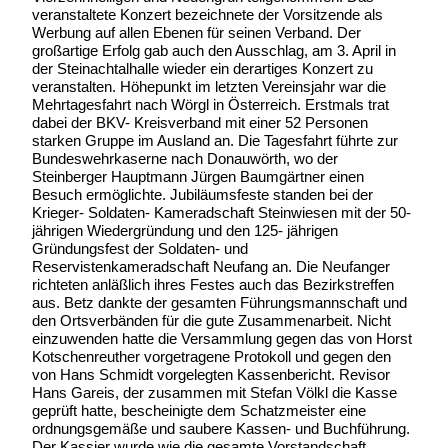
veranstaltete Konzert bezeichnete der Vorsitzende als
Werbung auf allen Ebenen für seinen Verband. Der
großartige Erfolg gab auch den Ausschlag, am 3. April in
der Steinachtalhalle wieder ein derartiges Konzert zu
veranstalten. Höhepunkt im letzten Vereinsjahr war die
Mehrtagesfahrt nach Wörgl in Österreich. Erstmals trat
dabei der BKV- Kreisverband mit einer 52 Personen
starken Gruppe im Ausland an. Die Tagesfahrt führte zur
Bundeswehrkaserne nach Donauwörth, wo der
Steinberger Hauptmann Jürgen Baumgärtner einen
Besuch ermöglichte. Jubiläumsfeste standen bei der
Krieger- Soldaten- Kameradschaft Steinwiesen mit der 50-
jährigen Wiedergründung und den 125- jährigen
Gründungsfest der Soldaten- und
Reservistenkameradschaft Neufang an. Die Neufanger
richteten anläßlich ihres Festes auch das Bezirkstreffen
aus. Betz dankte der gesamten Führungsmannschaft und
den Ortsverbänden für die gute Zusammenarbeit. Nicht
einzuwenden hatte die Versammlung gegen das von Horst
Kotschenreuther vorgetragene Protokoll und gegen den
von Hans Schmidt vorgelegten Kassenbericht. Revisor
Hans Gareis, der zusammen mit Stefan Völkl die Kasse
geprüft hatte, bescheinigte dem Schatzmeister eine
ordnungsgemäße und saubere Kassen- und Buchführung.
Der Kassier wurde wie die gesamte Vorstandschaft