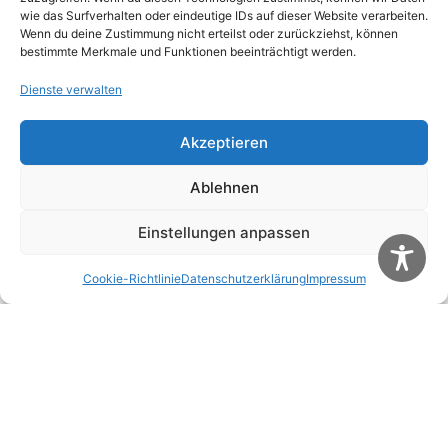
wie das Surfverhalten oder eindeutige IDs auf dieser Website verarbeiten.
Wenn du deine Zustimmung nicht erteilst oder zurückziehst, können
bestimmte Merkmale und Funktionen beeinträchtigt werden.
Dienste verwalten
Akzeptieren
Name
*
Ablehnen
E-Mail-Adresse
*
Einstellungen anpassen
Website
Cookie-Richtlinie
Datenschutzerklärung
Impressum
Name, E-Mail-Adresse und Website in diesem
Browser für meinen nächsten Kommentar
speichern.