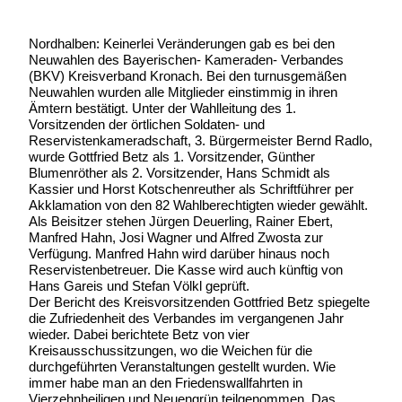
Nordhalben: Keinerlei Veränderungen gab es bei den
Neuwahlen des Bayerischen- Kameraden- Verbandes
(BKV) Kreisverband Kronach. Bei den turnusgemäßen
Neuwahlen wurden alle Mitglieder einstimmig in ihren
Ämtern bestätigt. Unter der Wahlleitung des 1.
Vorsitzenden der örtlichen Soldaten- und
Reservistenkameradschaft, 3. Bürgermeister Bernd Radlo,
wurde Gottfried Betz als 1. Vorsitzender, Günther
Blumenröther als 2. Vorsitzender, Hans Schmidt als
Kassier und Horst Kotschenreuther als Schriftführer per
Akklamation von den 82 Wahlberechtigten wieder gewählt.
Als Beisitzer stehen Jürgen Deuerling, Rainer Ebert,
Manfred Hahn, Josi Wagner und Alfred Zwosta zur
Verfügung. Manfred Hahn wird darüber hinaus noch
Reservistenbetreuer. Die Kasse wird auch künftig von
Hans Gareis und Stefan Völkl geprüft.
Der Bericht des Kreisvorsitzenden Gottfried Betz spiegelte
die Zufriedenheit des Verbandes im vergangenen Jahr
wieder. Dabei berichtete Betz von vier
Kreisausschussitzungen, wo die Weichen für die
durchgeführten Veranstaltungen gestellt wurden. Wie
immer habe man an den Friedenswallfahrten in
Vierzehnheiligen und Neuengrün teilgenommen. Das