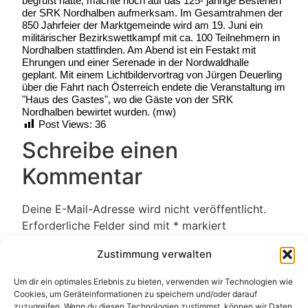
begrüßt hatte, machte noch auf das 125- jährige Bestehen
der SRK Nordhalben aufmerksam. Im Gesamtrahmen der
850 Jahrfeier der Marktgemeinde wird am 19. Juni ein
militärischer Bezirkswettkampf mit ca. 100 Teilnehmern in
Nordhalben stattfinden. Am Abend ist ein Festakt mit
Ehrungen und einer Serenade in der Nordwaldhalle
geplant. Mit einem Lichtbildervortrag von Jürgen Deuerling
über die Fahrt nach Österreich endete die Veranstaltung im
"Haus des Gastes", wo die Gäste von der SRK
Nordhalben bewirtet wurden. (mw)
Post Views:
36
Schreibe einen
Kommentar
Deine E-Mail-Adresse wird nicht veröffentlicht.
Erforderliche Felder sind mit
*
markiert
Kommentar
*
Zustimmung verwalten
Um dir ein optimales Erlebnis zu bieten, verwenden wir Technologien wie
Cookies, um Geräteinformationen zu speichern und/oder darauf
zuzugreifen. Wenn du diesen Technologien zustimmst, können wir Daten