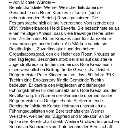
– von Michael Wunder –
Bereitschaftsleiter Werner Welscher ließ dabei die
Geschichte des Roten Kreuzes in Tschirn (siehe
nebenstehenden Bericht) Revue passieren. Die
Festansprache hielt die stellvertretende Vorsitzende des
BRK Kreisverbandes Heidi Beyerle. Sie bezeichnete es als
einen freudigen Anlass, dass viele freiwillige Helfer unter
dem Zeichen des Roten Kreuzes über fünf Jahrzehnte
zusammengestanden haben. Als Stärken nannte sie
Beständigkeit, Zuverlässigkeit und den hohen
Organisationsgrad, den die Helfer des Roten Kreuzes an
den Tag legen. Besonders stolz sei man auf das starke
Jugendrotkreuz in Tschirn, wobei das Rote Kreuz auch
einen wesentlichen Beitrag für die Gesellschaft leistet.
Bürgermeister Peter Klinger meinte, dass 50 Jahre BRK
Tschirn eine Erfolgsstory für die Gemeinde Tschirn
bedeuten. Er dankte den Mitgliedern und bisherigen
Führungskräften für den Einsatz ums Rote Kreuz und der
Bevölkerung. Im Namen der Gemeinde überreichte der
Bürgermeister ein Geldgeschenk. Stellvertretende
Bereitschaftsleiterin Kerstin Hofmann unterstrich die
Führungsqualitäten vom Bereitschaftsleiter Werner
Welscher, welcher als "Zugpferd und Motivator" an der
Spitze der Bereitschaft steht. Weitere Grußworte sprachen
Sebastian Schneider vom Patenverein der Bereitschaft