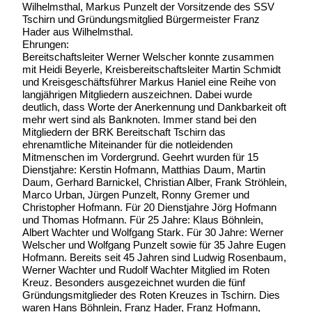
Wilhelmsthal, Markus Punzelt der Vorsitzende des SSV
Tschirn und Gründungsmitglied Bürgermeister Franz
Hader aus Wilhelmsthal.
Ehrungen:
Bereitschaftsleiter Werner Welscher konnte zusammen
mit Heidi Beyerle, Kreisbereitschaftsleiter Martin Schmidt
und Kreisgeschäftsführer Markus Haniel eine Reihe von
langjährigen Mitgliedern auszeichnen. Dabei wurde
deutlich, dass Worte der Anerkennung und Dankbarkeit oft
mehr wert sind als Banknoten. Immer stand bei den
Mitgliedern der BRK Bereitschaft Tschirn das
ehrenamtliche Miteinander für die notleidenden
Mitmenschen im Vordergrund. Geehrt wurden für 15
Dienstjahre: Kerstin Hofmann, Matthias Daum, Martin
Daum, Gerhard Barnickel, Christian Alber, Frank Ströhlein,
Marco Urban, Jürgen Punzelt, Ronny Gremer und
Christopher Hofmann. Für 20 Dienstjahre Jörg Hofmann
und Thomas Hofmann. Für 25 Jahre: Klaus Böhnlein,
Albert Wachter und Wolfgang Stark. Für 30 Jahre: Werner
Welscher und Wolfgang Punzelt sowie für 35 Jahre Eugen
Hofmann. Bereits seit 45 Jahren sind Ludwig Rosenbaum,
Werner Wachter und Rudolf Wachter Mitglied im Roten
Kreuz. Besonders ausgezeichnet wurden die fünf
Gründungsmitglieder des Roten Kreuzes in Tschirn. Dies
waren Hans Böhnlein, Franz Hader, Franz Hofmann,