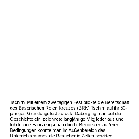
BRK Tschirn feierte 50- jähriges
Bestehen
Geschrieben von:
Michael Wunder
Geschrieben am:
2 Juli 2006
Geschrieben um: 22:46 Uhr
Tschirn: Mit einem zweitägigen Fest blickte die Bereitschaft
des Bayerischen Roten Kreuzes (BRK) Tschirn auf ihr 50-
jähriges Gründungsfest zurück. Dabei ging man auf die
Geschichte ein, zeichnete langjährige Mitglieder aus und
führte eine Fahrzeugschau durch. Bei idealen äußeren
Bedingungen konnte man im Außenbereich des
Unterrichtsraumes die Besucher in Zelten bewirten.