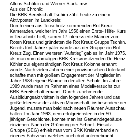
Alfons Schülein und Werner Stark. mw
Aus der Chronik:
Die BRK Bereitschaft Tschirn zählt heute zu einem
Aktivposten im Landkreis:
Durch einen aus Teuschnitz kommenden Rot Kreuz
Kameraden, welcher im Jahr 1956 einen Erste- Hilfe- Kurs
in Teuschnitz hielt, kamen 17 interessierte Männer zum
Roten Kreuz und gründeten die Rot Kreuz Gruppe Tschirn.
Bereits fünf Jahre später wurde aus der Gruppe ein Rot
Kreuz Zug. Einen weiteren "Aufstieg" gab es im Jahr 1975,
als man vom damaligen BRK Kreisvorsitzenden Dr. Heinz
Köhler zur eigenständigen Rot Kreuz Kolonne ernannt
wurde. Nach vielen Jahren einer provisorischen Unterkunft
schaffte man mit großem Engagement der Mitglieder im
Jahre 1984 eigene Räume in der alten Schule. Im Jahre
1989 wurde man im Rahmen eines Modellversuchs zur
BRK Bereitschaft ernannt. Durch zunehmende
Ausbildungsaktivitäten in den folgenden Jahren und das
große Interesse der aktiven Mannschaft, insbesondere der
Jugend, musste man bald nach neuen Räumen Ausschau
halten. Im Jahr 1993, dem erfolgreichsten in der 50-
jährigen Geschichte, konnte man ins Gemeindegebäude
einziehen. Nach der Gründung der Schnell- Einsatz-
Gruppe (SEG) erhielt man vom BRK Kreisverband ein
eigenes Fahrzeug, welches auch dort untergebracht