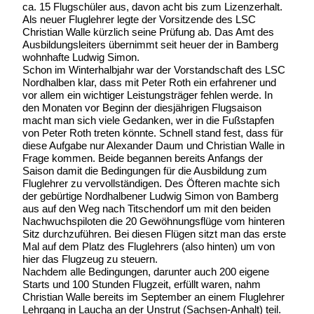
ca. 15 Flugschüler aus, davon acht bis zum Lizenzerhalt.
Als neuer Fluglehrer legte der Vorsitzende des LSC
Christian Walle kürzlich seine Prüfung ab. Das Amt des
Ausbildungsleiters übernimmt seit heuer der in Bamberg
wohnhafte Ludwig Simon.
Schon im Winterhalbjahr war der Vorstandschaft des LSC
Nordhalben klar, dass mit Peter Roth ein erfahrener und
vor allem ein wichtiger Leistungsträger fehlen werde. In
den Monaten vor Beginn der diesjährigen Flugsaison
macht man sich viele Gedanken, wer in die Fußstapfen
von Peter Roth treten könnte. Schnell stand fest, dass für
diese Aufgabe nur Alexander Daum und Christian Walle in
Frage kommen. Beide begannen bereits Anfangs der
Saison damit die Bedingungen für die Ausbildung zum
Fluglehrer zu vervollständigen. Des Öfteren machte sich
der gebürtige Nordhalbener Ludwig Simon von Bamberg
aus auf den Weg nach Titschendorf um mit den beiden
Nachwuchspiloten die 20 Gewöhnungsflüge vom hinteren
Sitz durchzuführen. Bei diesen Flügen sitzt man das erste
Mal auf dem Platz des Fluglehrers (also hinten) um von
hier das Flugzeug zu steuern.
Nachdem alle Bedingungen, darunter auch 200 eigene
Starts und 100 Stunden Flugzeit, erfüllt waren, nahm
Christian Walle bereits im September an einem Fluglehrer
Lehrgang in Laucha an der Unstrut (Sachsen-Anhalt) teil.