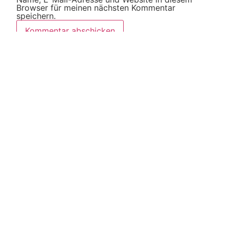
Browser für meinen nächsten Kommentar
speichern.
Diese Website verwendet Akismet, um Spam zu
reduzieren.
Erfahre, wie deine Kommentardaten
verarbeitet werden.
Weitere Artikel
Alle Artikel