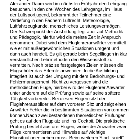
Alexander Daum wird im nächsten Frühjahr den Lehrgang
besuchen. In den drei Wochen des Lehrgangs, im Haus
der Luftsportjugend, bekommt der Teilnehmer eine
Vertiefung in den Fächern Luftrecht, Meteorologie,
Luftfahrzeugkunde, menschliches Leistungsvermögen.
Der Schwerpunkt der Ausbildung liegt aber auf Methodik
und Pädagogik, hierfür wird die meiste Zeit in Anspruch
genommen. Dabei wird dem Fluglehreranwärter vermittelt
wie er mit außergewöhnlichen Situationen umgeht und
dann auch handelt. Es gilt gerade beim Segelfliegen in klar
verständlichen Lehrmethoden den Wissensstoff zu
vermitteln. Nach präzise festgelegten Zielen müssen die
Flugschüler das Erlernte anwenden. In die Ausbildung
integriert ist auch der Umgang mit dem Bedrohungs- und
Fehlermanagement. Nicht zu vergessen sind die
methodischen Flüge, hierbei wird der Fluglehrer Anwärter
unter anderem auf die Prüfung sowie auf seine spätere
Tätigkeit vorbereitet. Bei diesen Flügen sitzt der
Fluglehrerausbilder auf dem vorderen Sitz und zeigt einen
Anwärter Fehler die in bestimmten Situationen vorkommen
können.Nach zwei bestandenen theoretischen Prüfungen
geht es auf den Flugplatz und ins Cockpit. Die praktische
Prüfung besteht aus drei Flügen, wobei der Anwärter zwei
Flüge kommentieren und Hinweise auf wichtige
Flugsituationen geben muss. Beim weiteren Start „spielt“