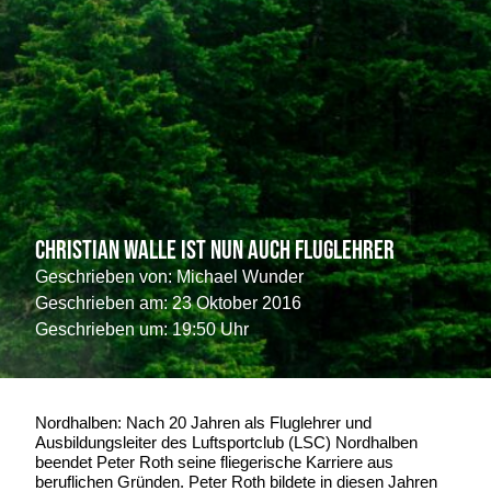
Christian Walle ist nun auch Fluglehrer
Geschrieben von:
Michael Wunder
Geschrieben am:
23 Oktober 2016
Geschrieben um: 19:50 Uhr
Nordhalben: Nach 20 Jahren als Fluglehrer und
Ausbildungsleiter des Luftsportclub (LSC) Nordhalben
beendet Peter Roth seine fliegerische Karriere aus
beruflichen Gründen. Peter Roth bildete in diesen Jahren