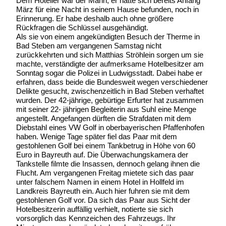
Dem Hotelier war der Mann, er hatte sich bereits Anfang
März für eine Nacht in seinem Hause befunden, noch in
Erinnerung. Er habe deshalb auch ohne größere
Rückfragen die Schlüssel ausgehändigt.
Als sie von einem angekündigten Besuch der Therme in
Bad Steben am vergangenen Samstag nicht
zurückkehrten und sich Matthias Ströhlein sorgen um sie
machte, verständigte der aufmerksame Hotelbesitzer am
Sonntag sogar die Polizei in Ludwigsstadt. Dabei habe er
erfahren, dass beide die Bundesweit wegen verschiedener
Delikte gesucht, zwischenzeitlich in Bad Steben verhaftet
wurden. Der 42-jährige, gebürtige Erfurter hat zusammen
mit seiner 22- jährigen Begleiterin aus Suhl eine Menge
angestellt. Angefangen dürften die Strafdaten mit dem
Diebstahl eines VW Golf in oberbayerischen Pfaffenhofen
haben. Wenige Tage später fiel das Paar mit dem
gestohlenen Golf bei einem Tankbetrug in Höhe von 60
Euro in Bayreuth auf. Die Überwachungskamera der
Tankstelle filmte die Insassen, dennoch gelang ihnen die
Flucht. Am vergangenen Freitag mietete sich das paar
unter falschem Namen in einem Hotel in Hollfeld im
Landkreis Bayreuth ein. Auch hier fuhren sie mit dem
gestohlenen Golf vor. Da sich das Paar aus Sicht der
Hotelbesitzerin auffällig verhielt, notierte sie sich
vorsorglich das Kennzeichen des Fahrzeugs. Ihr