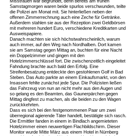
Misstrauen war begründet, denn bereits am frühen
Samstagmorgen waren beide spurlos verschwunden, teilte
die Polizei am Monat mit. Sie hinterließen neben der
offenen Zimmerrechnung auch eine Zeche für Getränke.
Außerdem stahlen sie aus der Rezeption zwei Geldbörsen
mit mehreren hundert Euro, verschiedene Kreditkarten und
Ausweispapiere.
Danach machten sie sich höchstwahrscheinlich, warum
auch immer, auf den Weg nach Nordhalben. Dort kamen
sie am Samstag gegen Mittag an, buchten für eine Nacht
ein Doppelzimmer und gingen mit den
Hotelzimmerschlüssel fort. Die zwischenzeitlich eingeleitet
Fahndung brachte auch bald den Erfolg. Eine
Streifenbesatzung entdeckte den gestohlenen Golf in Bad
Steben. Das Auto parkte an einem Einkaufsmarkt, von den
Insassen fehlte zunächst jede Spur. Die Polizisten ließen
das Fahrzeug von nun an nicht mehr aus den Augen und
so gelang es den Beamten, das Gaunerpärchen gegen
Mittag dingfest zu machen, als die beiden zu den Wagen
zurückkehrten.
Dass es sich bei den festgenommenen Paar um zwei
überregional agierende Täter handelt, bestätigte sich rasch.
Die Ermittler fanden in einem in Bindlach angemieteten
Hotelzimmer einen neuwertigen Flachbildschirm. Dieser
Monitor wurde Mitte März aus einem Hotel in Nürnberg