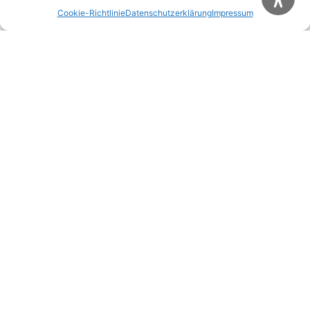
speichern.
Cookie-Richtlinie
Datenschutzerklärung
Impressum
Diese Website verwendet Akismet, um Spam zu
reduzieren.
Erfahre, wie deine Kommentardaten
verarbeitet werden.
Weitere Artikel
Alle Artikel