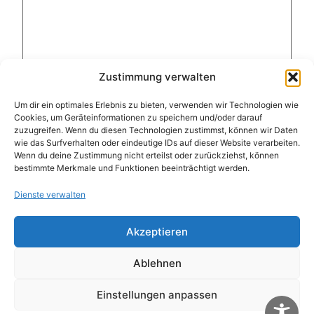
Zustimmung verwalten
Um dir ein optimales Erlebnis zu bieten, verwenden wir Technologien wie
Cookies, um Geräteinformationen zu speichern und/oder darauf
zuzugreifen. Wenn du diesen Technologien zustimmst, können wir Daten
Name
*
wie das Surfverhalten oder eindeutige IDs auf dieser Website verarbeiten.
Wenn du deine Zustimmung nicht erteilst oder zurückziehst, können
bestimmte Merkmale und Funktionen beeinträchtigt werden.
E-Mail-Adresse
*
Dienste verwalten
Akzeptieren
Website
Ablehnen
Name, E-Mail-Adresse und Website in diesem
Einstellungen anpassen
Browser für meinen nächsten Kommentar