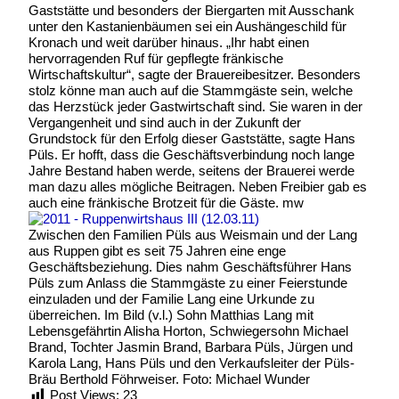
Gaststätte und besonders der Biergarten mit Ausschank
unter den Kastanienbäumen sei ein Aushängeschild für
Kronach und weit darüber hinaus. „Ihr habt einen
hervorragenden Ruf für gepflegte fränkische
Wirtschaftskultur“, sagte der Brauereibesitzer. Besonders
stolz könne man auch auf die Stammgäste sein, welche
das Herzstück jeder Gastwirtschaft sind. Sie waren in der
Vergangenheit und sind auch in der Zukunft der
Grundstock für den Erfolg dieser Gaststätte, sagte Hans
Püls. Er hofft, dass die Geschäftsverbindung noch lange
Jahre Bestand haben werde, seitens der Brauerei werde
man dazu alles mögliche Beitragen. Neben Freibier gab es
auch eine fränkische Brotzeit für die Gäste. mw
Zwischen den Familien Püls aus Weismain und der Lang
aus Ruppen gibt es seit 75 Jahren eine enge
Geschäftsbeziehung. Dies nahm Geschäftsführer Hans
Püls zum Anlass die Stammgäste zu einer Feierstunde
einzuladen und der Familie Lang eine Urkunde zu
überreichen. Im Bild (v.l.) Sohn Matthias Lang mit
Lebensgefährtin Alisha Horton, Schwiegersohn Michael
Brand, Tochter Jasmin Brand, Barbara Püls, Jürgen und
Karola Lang, Hans Püls und den Verkaufsleiter der Püls-
Bräu Berthold Föhrweiser. Foto: Michael Wunder
Post Views:
23