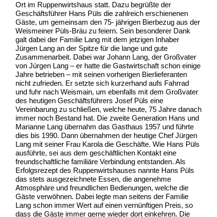
Ort im Ruppenwirtshaus statt. Dazu begrüßte der
Geschäftsführer Hans Püls die zahlreich erschienenen
Gäste, um gemeinsam den 75- jährigen Bierbezug aus der
Weismeiner Püls-Bräu zu feiern. Sein besonderer Dank
galt dabei der Familie Lang mit dem jetzigen Inhaber
Jürgen Lang an der Spitze für die lange und gute
Zusammenarbeit. Dabei war Johann Lang, der Großvater
von Jürgen Lang – er hatte die Gastwirtschaft schon einige
Jahre betrieben – mit seinen vorherigen Bierlieferanten
nicht zufrieden. Er setzte sich kurzerhand aufs Fahrrad
und fuhr nach Weismain, um ebenfalls mit dem Großvater
des heutigen Geschäftsführers Josef Püls eine
Vereinbarung zu schließen, welche heute, 75 Jahre danach
immer noch Bestand hat. Die zweite Generation Hans und
Marianne Lang übernahm das Gasthaus 1957 und führte
dies bis 1990. Dann übernahmen der heutige Chef Jürgen
Lang mit seiner Frau Karola die Geschäfte. Wie Hans Püls
ausführte, sei aus dem geschäftlichen Kontakt eine
freundschaftliche familiäre Verbindung entstanden. Als
Erfolgsrezept des Ruppenwirtshauses nannte Hans Püls
das stets ausgezeichnete Essen, die angenehme
Atmosphäre und freundlichen Bedienungen, welche die
Gäste verwöhnen. Dabei legte man seitens der Familie
Lang schon immer Wert auf einen vernünftigen Preis, so
dass die Gäste immer gerne wieder dort einkehren. Die