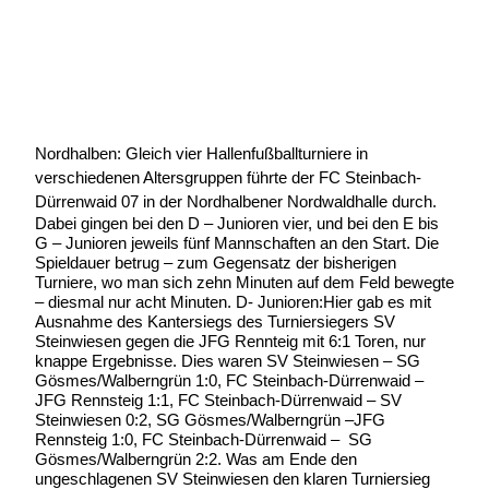
Geschrieben von:
Michael Wunder
Geschrieben am:
26 März 2009
Geschrieben um: 21:24 Uhr
Nordhalben: Gleich vier Hallenfußballturniere in
verschiedenen Altersgruppen führte der FC Steinbach-
Dürrenwaid 07 in der Nordhalbener Nordwaldhalle durch.
Dabei gingen bei den D – Junioren vier, und bei den E bis
G – Junioren jeweils fünf Mannschaften an den Start. Die
Spieldauer betrug – zum Gegensatz der bisherigen
Turniere, wo man sich zehn Minuten auf dem Feld bewegte
– diesmal nur acht Minuten. D- Junioren:Hier gab es mit
Ausnahme des Kantersiegs des Turniersiegers SV
Steinwiesen gegen die JFG Rennteig mit 6:1 Toren, nur
knappe Ergebnisse. Dies waren SV Steinwiesen – SG
Gösmes/Walberngrün 1:0, FC Steinbach-Dürrenwaid –
JFG Rennsteig 1:1, FC Steinbach-Dürrenwaid – SV
Steinwiesen 0:2, SG Gösmes/Walberngrün –JFG
Rennsteig 1:0, FC Steinbach-Dürrenwaid – SG
Gösmes/Walberngrün 2:2. Was am Ende den
ungeschlagenen SV Steinwiesen den klaren Turniersieg