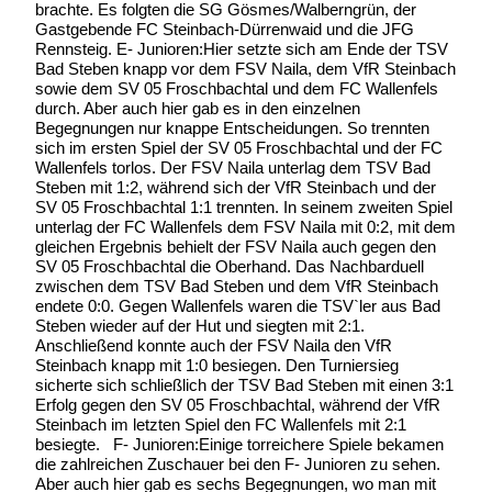
brachte. Es folgten die SG Gösmes/Walberngrün, der
Gastgebende FC Steinbach-Dürrenwaid und die JFG
Rennsteig. E- Junioren:Hier setzte sich am Ende der TSV
Bad Steben knapp vor dem FSV Naila, dem VfR Steinbach
sowie dem SV 05 Froschbachtal und dem FC Wallenfels
durch. Aber auch hier gab es in den einzelnen
Begegnungen nur knappe Entscheidungen. So trennten
sich im ersten Spiel der SV 05 Froschbachtal und der FC
Wallenfels torlos. Der FSV Naila unterlag dem TSV Bad
Steben mit 1:2, während sich der VfR Steinbach und der
SV 05 Froschbachtal 1:1 trennten. In seinem zweiten Spiel
unterlag der FC Wallenfels dem FSV Naila mit 0:2, mit dem
gleichen Ergebnis behielt der FSV Naila auch gegen den
SV 05 Froschbachtal die Oberhand. Das Nachbarduell
zwischen dem TSV Bad Steben und dem VfR Steinbach
endete 0:0. Gegen Wallenfels waren die TSV`ler aus Bad
Steben wieder auf der Hut und siegten mit 2:1.
Anschließend konnte auch der FSV Naila den VfR
Steinbach knapp mit 1:0 besiegen. Den Turniersieg
sicherte sich schließlich der TSV Bad Steben mit einen 3:1
Erfolg gegen den SV 05 Froschbachtal, während der VfR
Steinbach im letzten Spiel den FC Wallenfels mit 2:1
besiegte. F- Junioren:Einige torreichere Spiele bekamen
die zahlreichen Zuschauer bei den F- Junioren zu sehen.
Aber auch hier gab es sechs Begegnungen, wo man mit