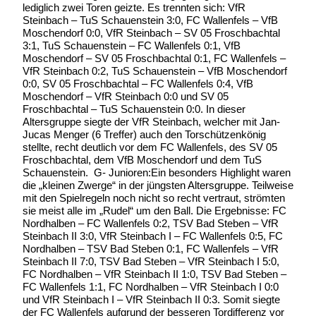
lediglich zwei Toren geizte. Es trennten sich: VfR
Steinbach – TuS Schauenstein 3:0, FC Wallenfels – VfB
Moschendorf 0:0, VfR Steinbach – SV 05 Froschbachtal
3:1, TuS Schauenstein – FC Wallenfels 0:1, VfB
Moschendorf – SV 05 Froschbachtal 0:1, FC Wallenfels –
VfR Steinbach 0:2, TuS Schauenstein – VfB Moschendorf
0:0, SV 05 Froschbachtal – FC Wallenfels 0:4, VfB
Moschendorf – VfR Steinbach 0:0 und SV 05
Froschbachtal – TuS Schauenstein 0:0. In dieser
Altersgruppe siegte der VfR Steinbach, welcher mit Jan-
Jucas Menger (6 Treffer) auch den Torschützenkönig
stellte, recht deutlich vor dem FC Wallenfels, des SV 05
Froschbachtal, dem VfB Moschendorf und dem TuS
Schauenstein. G- Junioren:Ein besonders Highlight waren
die „kleinen Zwerge“ in der jüngsten Altersgruppe. Teilweise
mit den Spielregeln noch nicht so recht vertraut, strömten
sie meist alle im „Rudel“ um den Ball. Die Ergebnisse: FC
Nordhalben – FC Wallenfels 0:2, TSV Bad Steben – VfR
Steinbach II 3:0, VfR Steinbach I – FC Wallenfels 0:5, FC
Nordhalben – TSV Bad Steben 0:1, FC Wallenfels – VfR
Steinbach II 7:0, TSV Bad Steben – VfR Steinbach I 5:0,
FC Nordhalben – VfR Steinbach II 1:0, TSV Bad Steben –
FC Wallenfels 1:1, FC Nordhalben – VfR Steinbach I 0:0
und VfR Steinbach I – VfR Steinbach II 0:3. Somit siegte
der FC Wallenfels aufgrund der besseren Tordifferenz vor