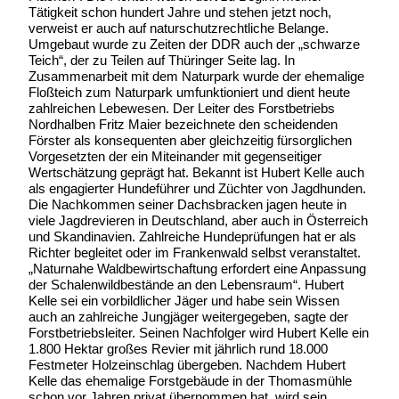
Tätigkeit schon hundert Jahre und stehen jetzt noch,
verweist er auch auf naturschutzrechtliche Belange.
Umgebaut wurde zu Zeiten der DDR auch der „schwarze
Teich“, der zu Teilen auf Thüringer Seite lag. In
Zusammenarbeit mit dem Naturpark wurde der ehemalige
Floßteich zum Naturpark umfunktioniert und dient heute
zahlreichen Lebewesen. Der Leiter des Forstbetriebs
Nordhalben Fritz Maier bezeichnete den scheidenden
Förster als konsequenten aber gleichzeitig fürsorglichen
Vorgesetzten der ein Miteinander mit gegenseitiger
Wertschätzung geprägt hat. Bekannt ist Hubert Kelle auch
als engagierter Hundeführer und Züchter von Jagdhunden.
Die Nachkommen seiner Dachsbracken jagen heute in
viele Jagdrevieren in Deutschland, aber auch in Österreich
und Skandinavien. Zahlreiche Hundeprüfungen hat er als
Richter begleitet oder im Frankenwald selbst veranstaltet.
„Naturnahe Waldbewirtschaftung erfordert eine Anpassung
der Schalenwildbestände an den Lebensraum“. Hubert
Kelle sei ein vorbildlicher Jäger und habe sein Wissen
auch an zahlreiche Jungjäger weitergegeben, sagte der
Forstbetriebsleiter. Seinen Nachfolger wird Hubert Kelle ein
1.800 Hektar großes Revier mit jährlich rund 18.000
Festmeter Holzeinschlag übergeben. Nachdem Hubert
Kelle das ehemalige Forstgebäude in der Thomasmühle
schon vor Jahren privat übernommen hat, wird sein