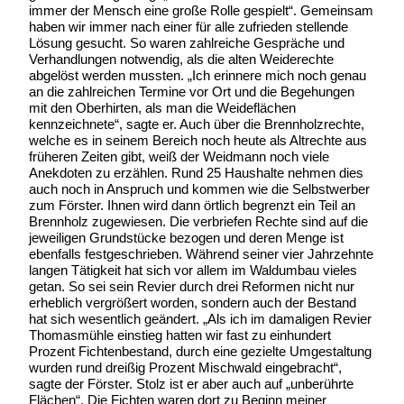
immer der Mensch eine große Rolle gespielt“. Gemeinsam
haben wir immer nach einer für alle zufrieden stellende
Lösung gesucht. So waren zahlreiche Gespräche und
Verhandlungen notwendig, als die alten Weiderechte
abgelöst werden mussten. „Ich erinnere mich noch genau
an die zahlreichen Termine vor Ort und die Begehungen
mit den Oberhirten, als man die Weideflächen
kennzeichnete“, sagte er. Auch über die Brennholzrechte,
welche es in seinem Bereich noch heute als Altrechte aus
früheren Zeiten gibt, weiß der Weidmann noch viele
Anekdoten zu erzählen. Rund 25 Haushalte nehmen dies
auch noch in Anspruch und kommen wie die Selbstwerber
zum Förster. Ihnen wird dann örtlich begrenzt ein Teil an
Brennholz zugewiesen. Die verbriefen Rechte sind auf die
jeweiligen Grundstücke bezogen und deren Menge ist
ebenfalls festgeschrieben. Während seiner vier Jahrzehnte
langen Tätigkeit hat sich vor allem im Waldumbau vieles
getan. So sei sein Revier durch drei Reformen nicht nur
erheblich vergrößert worden, sondern auch der Bestand
hat sich wesentlich geändert. „Als ich im damaligen Revier
Thomasmühle einstieg hatten wir fast zu einhundert
Prozent Fichtenbestand, durch eine gezielte Umgestaltung
wurden rund dreißig Prozent Mischwald eingebracht“,
sagte der Förster. Stolz ist er aber auch auf „unberührte
Flächen“. Die Fichten waren dort zu Beginn meiner