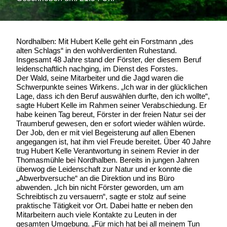
Nordhalben: Mit Hubert Kelle geht ein Forstmann „des
alten Schlags“ in den wohlverdienten Ruhestand.
Insgesamt 48 Jahre stand der Förster, der diesem Beruf
leidenschaftlich nachging, im Dienst des Forstes.
Der Wald, seine Mitarbeiter und die Jagd waren die
Schwerpunkte seines Wirkens. „Ich war in der glücklichen
Lage, dass ich den Beruf auswählen durfte, den ich wollte“,
sagte Hubert Kelle im Rahmen seiner Verabschiedung. Er
habe keinen Tag bereut, Förster in der freien Natur sei der
Traumberuf gewesen, den er sofort wieder wählen würde.
Der Job, den er mit viel Begeisterung auf allen Ebenen
angegangen ist, hat ihm viel Freude bereitet. Über 40 Jahre
trug Hubert Kelle Verantwortung in seinem Revier in der
Thomasmühle bei Nordhalben. Bereits in jungen Jahren
überwog die Leidenschaft zur Natur und er konnte die
„Abwerbversuche“ an die Direktion und ins Büro
abwenden. „Ich bin nicht Förster geworden, um am
Schreibtisch zu versauern“, sagte er stolz auf seine
praktische Tätigkeit vor Ort. Dabei hatte er neben den
Mitarbeitern auch viele Kontakte zu Leuten in der
gesamten Umgebung. „Für mich hat bei all meinem Tun