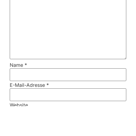
Name
*
E-Mail-Adresse
*
Website
Name, E-Mail-Adresse und Website in diesem
Browser für meinen nächsten Kommentar