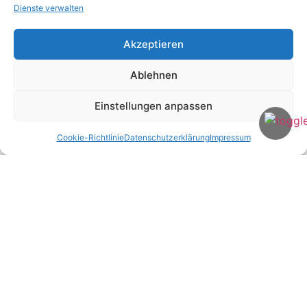
Kommentar
*
Dienste verwalten
Akzeptieren
Ablehnen
Einstellungen anpassen
Cookie-Richtlinie
Datenschutzerklärung
Impressum
Name
*
E-Mail-Adresse
*
Website