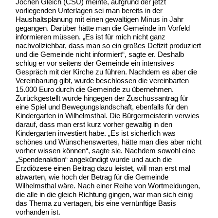
Jochen Gleich (CSU) meinte, aufgrund der jetzt
vorliegenden Unterlagen sei man bereits in der
Haushaltsplanung mit einen gewaltigen Minus in Jahr
gegangen. Darüber hätte man die Gemeinde im Vorfeld
informieren müssen. „Es ist für mich nicht ganz
nachvollziehbar, dass man so ein großes Defizit produziert
und die Gemeinde nicht informiert“, sagte er. Deshalb
schlug er vor seitens der Gemeinde ein intensives
Gespräch mit der Kirche zu führen. Nachdem es aber die
Vereinbarung gibt, wurde beschlossen die vereinbarten
15.000 Euro durch die Gemeinde zu übernehmen.
Zurückgestellt wurde hingegen der Zuschussantrag für
eine Spiel und Bewegungslandschaft, ebenfalls für den
Kindergarten in Wilhelmsthal. Die Bürgermeisterin verwies
darauf, dass man erst kurz vorher gewaltig in den
Kindergarten investiert habe. „Es ist sicherlich was
schönes und Wünschenswertes, hätte man dies aber nicht
vorher wissen können“, sagte sie. Nachdem sowohl eine
„Spendenaktion“ angekündigt wurde und auch die
Erzdiözese einen Beitrag dazu leistet, will man erst mal
abwarten, wie hoch der Betrag für die Gemeinde
Wilhelmsthal wäre. Nach einer Reihe von Wortmeldungen,
die alle in die gleich Richtung gingen, war man sich einig
das Thema zu vertagen, bis eine vernünftige Basis
vorhanden ist.