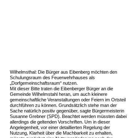
Der Schulungsraum soll die Türen
öffnen
Geschrieben von:
Michael Wunder
Geschrieben am:
19 Januar 2018
Geschrieben um: 20:26 Uhr
Wilhelmsthal: Die Bürger aus Eibenberg möchten den
Schulungsraum des Feuerwehrhauses als
„Dorfgemeinschaftsraum“ nutzen.
Mit dieser Bitte traten die Eibenberger Bürger an die
Gemeinde Wilhelmstahl heran, um auch kleinere
gemeinschaftliche Veranstaltungen oder Feiern im Ortsteil
durchführen zu können. Grundsätzlich stehe man der
Sache natürlich positiv gegenüber, sagte Bürgermeisterin
Susanne Grebner (SPD). Beachtet werden müssten dabei
allerdings die geltenden Vorschriften. Um in dieser
Angelegenheit, vor einer detaillierten Regelung der
Nutzung, Klarheit über die Machbarkeit zu erhalten,