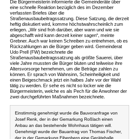
Die Bürgermeisterin informierte die Gemeinderäte über
eine schnelle Reaktion bezüglich des im Dezember
verfassten Briefes über die
Straßenausbaubeitragssatzung. Diese Satzung, die derzeit
heftig diskutiert wird, komme höchstwahrscheinlich zum
erliegen. „Wir sind froh darüber, aber wann und wie sie
abgeschafft wird kann derzeit keiner sagen“, meinte
Grebner. Auch war keinen Schreiben zu entnehmen, ob es
Rückzahlungen an die Bürger geben wird. Gemeinderat
Udo Prell (FW) bezeichnete die
Straßenausbaubeitragssatzung als größte Sauerei, über
viele Jahre mussten die Bürger bluten und teilweise ihre
Altersvorsorge hernehmen, um die Beträge zahlen zu
können. Er sprach von Wahnsinn, Scheinheiligkeit und
einen Beigeschmack jetzt ein halbes Jahr vor der Wahl
tätig zu werden. Er sehe es nicht so locker wie die
Bürgermeisterin, welche es als Pech für die Anwohner der
zwei durchgeführten Maßnahmen bezeichnete.
Einstimmig genehmigt wurde die Bauvoranfrage von
Josef Renk, der in der Gemarkung Roßlach einen
Anbau an das bestehende Wohnhaus tätigen will.
Genehmigt wurde der Bauantrag von Thomas Fischer,
der in der Gemarkung Eibenberg eine Gerätehalle