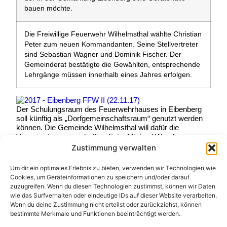
bauen möchte.
Die Freiwillige Feuerwehr Wilhelmsthal wählte Christian
Peter zum neuen Kommandanten. Seine Stellvertreter
sind Sebastian Wagner und Dominik Fischer. Der
Gemeinderat bestätigte die Gewählten, entsprechende
Lehrgänge müssen innerhalb eines Jahres erfolgen.
Der Schulungsraum des Feuerwehrhauses in Eibenberg
soll künftig als „Dorfgemeinschaftsraum“ genutzt werden
können. Die Gemeinde Wilhelmsthal will dafür die
Voraussetzungen schaffen. Foto: Michael Wunder
Post Views:
17
Zustimmung verwalten
Schreibe einen
Um dir ein optimales Erlebnis zu bieten, verwenden wir Technologien wie
Cookies, um Geräteinformationen zu speichern und/oder darauf
Kommentar
zuzugreifen. Wenn du diesen Technologien zustimmst, können wir Daten
wie das Surfverhalten oder eindeutige IDs auf dieser Website verarbeiten.
Wenn du deine Zustimmung nicht erteilst oder zurückziehst, können
Deine E-Mail-Adresse wird nicht veröffentlicht.
bestimmte Merkmale und Funktionen beeinträchtigt werden.
Erforderliche Felder sind mit
*
markiert