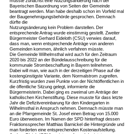
müsste zunächst eine Nutzungsänderung nach der
Bayerischen Bauordnung von Seiten der Gemeinde
beantragt werden. Man habe deshalb schon im Vorfeld mal
der Baugenehmigungsbehörde gesprochen. Demnach
dürfte die
Nutzungsänderung kein Problem darstellen. Der
entsprechende Antrag wurde einstimmig gestellt. Zweiter
Bürgermeister Gerhard Eideloth (CSU) verwies darauf,
dass man, wenn entsprechende Anträge von anderen
Gemeinden kommen, ähnlich verfahren müsste.
Die Gemeinde Wilhelmsthal wird auch für den Zeitraum
2020 bis 2022 an der Bündelausschreibung für die
kommunale Strombeschaffung in Bayern teilnehmen.
Dabei will man, wie auch in der derzeitigen Phase auf die
kostengünstigste Variante, dem Normalstrom zugreifen.
Kurzfristig wurden zwei Punkte von der Nichtöffentlichen in
die öffentliche Sitzung gelegt, informierte die
Bürgermeisterin. Dabei ging es zweimal um Anträge der
katholischen Kirchenstiftung. Diese musste für dass letzte
Jahr die Defizitvereinbarung für den Kindergarten in
Wilhelmsthal in Anspruch nehmen. Demnach müsste man
an die Pfarrgemeinde St. Josef einen Betrag von 15.000
Euro überweisen. Im Namen der SPD hinterfragt dessen
Fraktionssprecher Matthias Barnickel die Hintergründe und
man forderten eine entsprechenden Kostenaufstellung.