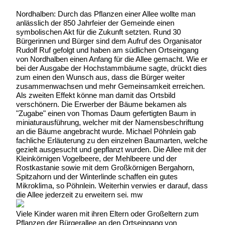
Nordhalben: Durch das Pflanzen einer Allee wollte man
anlässlich der 850 Jahrfeier der Gemeinde einen
symbolischen Akt für die Zukunft setzten. Rund 30
Bürgerinnen und Bürger sind dem Aufruf des Organisator
Rudolf Ruf gefolgt und haben am südlichen Ortseingang
von Nordhalben einen Anfang für die Allee gemacht. Wie er
bei der Ausgabe der Hochstammbäume sagte, drückt dies
zum einen den Wunsch aus, dass die Bürger weiter
zusammenwachsen und mehr Gemeinsamkeit erreichen.
Als zweiten Effekt könne man damit das Ortsbild
verschönern. Die Erwerber der Bäume bekamen als
"Zugabe" einen von Thomas Daum gefertigten Baum in
miniaturausführung, welcher mit der Namensbeschriftung
an die Bäume angebracht wurde. Michael Pöhnlein gab
fachliche Erläuterung zu den einzelnen Baumarten, welche
gezielt ausgesucht und gepflanzt wurden. Die Allee mit der
Kleinkörnigen Vogelbeere, der Mehlbeere und der
Rostkastanie sowie mit dem Großkörnigen Bergahorn,
Spitzahorn und der Winterlinde schaffen ein gutes
Mikroklima, so Pöhnlein. Weiterhin verwies er darauf, dass
die Allee jederzeit zu erweitern sei. mw
Viele Kinder waren mit ihren Eltern oder Großeltern zum
Pflanzen der Bürgerallee an den Ortseingang von