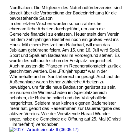
Nordhalben: Die Mitglieder des Naturbad
fördervereins sind
derzeit über die Vorbereitung der Badeeinrichtung für die
bevorstehende Saison.
In den letzten Wochen wurden schon zahlreiche
ehrenamtliche Arbeiten durchgeführt, um auch die
Gemeinde finanziell zu entlasten. Heuer steht dem Verein
mit dem zehnjährigen Bestehen noch ein großes Fest ins
Haus. Mit einem Festzelt am Naturbad, will man das
Jubiläum gebührend feiern. Am 15. und 16. Juli wird Spiel,
Sport und Spaß am Badeareal im Vordergrund stehen. Es
wurde deshalb auch schon der Festplatz hergerichtet.
Auch mussten die Pflanzen im Regenerationsteich zurück
geschnitten werden. Der „Frühjahrsputz“ war in der
Wärmehalle und im Sanitärbereich angesagt. Auch auf der
Außenanlage waren bisher zahlreiche Arbeiten zu
bewältigen, um für die neue Badsaison gerüstet zu sein.
So wurden die Winterschäden im Spielplatzbereich
behoben, die Rutsche poliert und das Volleyballfeld
hergerichtet. Seitdem man keinen eigenen Bademeister
mehr hat, gehört das Rasenmähen zur Daueraufgabe des
aktiven Vereins. Wie der Vorsitzende Harald Wunder
sagte, habe die Gemeinde die Öffnung auf 25. Mai (Christi
Himmelfahrt) verschoben.