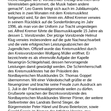
Vereinsleben gekümmert, die Musik haben andere
gemacht“. Leo Gareis bringt sich auch im Jubiläumsjahr,
welches in zwei Monaten mit dem Kreismusikfest
fortgesetzt wird, für den Verein ein. Alfred Kremer verwies
in seinem Rückblick auf die Sonderförderung im Jahr
1996, als man von der Uniform zur Tracht umgestiegen
sei. Alfred Kremer führte die Blasmusikkapelle 15 Jahre als
dessen 1. Vorsitzender. Der jetzige Vorsitzende Helmut
Klug verwies insbesondere auf die gute Nachwuchsarbeit
und die viele erfolgreichen Leistungsabzeichen der
Jugendlichen. Offiziell wurde das Kreismusikfest durch
den Kreisvorsitzenden Wolfgang Müller eröffnet. Er
bezeichnete es als ehrenvolle Aufgabe der Kapelle
Neuengrün-Schlegelshaid, dessen hervorragende
Leistungen damit gewürdigt werden. Die Schirmherrschaft
des Kreismusikfestes hat der Präsident des
Nordbayerischen Musikbundes Dr. Thomas Goppel
übernommen. Mit einer Videobotschaft grüßte er die
Neuengrüner und brachte seine Freude zum Ausdruck am
1. Juli in der Frankenwaldgemeinde weilen zu dürfen.
Grußworte sprachen der Bezirksvorsitzende des
Nordbayerischen Musikbundes Werner Pörner, der weitere
Stellvertreter des Landrats Bernd Steger, die
Bürgermeister Peter Hänel und Bruno Beierlorzer, sowie