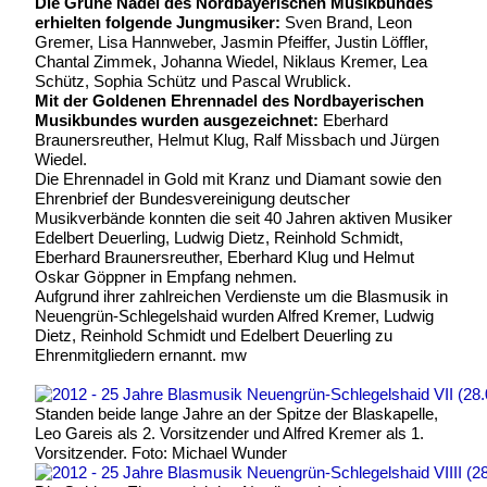
Die Grüne Nadel des Nordbayerischen Musikbundes
erhielten folgende Jungmusiker:
Sven Brand, Leon
Gremer, Lisa Hannweber, Jasmin Pfeiffer, Justin Löffler,
Chantal Zimmek, Johanna Wiedel, Niklaus Kremer, Lea
Schütz, Sophia Schütz und Pascal Wrublick.
Mit der Goldenen Ehrennadel des Nordbayerischen
Musikbundes wurden ausgezeichnet:
Eberhard
Braunersreuther, Helmut Klug, Ralf Missbach und Jürgen
Wiedel.
Die Ehrennadel in Gold mit Kranz und Diamant sowie den
Ehrenbrief der Bundesvereinigung deutscher
Musikverbände konnten die seit 40 Jahren aktiven Musiker
Edelbert Deuerling, Ludwig Dietz, Reinhold Schmidt,
Eberhard Braunersreuther, Eberhard Klug und Helmut
Oskar Göppner in Empfang nehmen.
Aufgrund ihrer zahlreichen Verdienste um die Blasmusik in
Neuengrün-Schlegelshaid wurden Alfred Kremer, Ludwig
Dietz, Reinhold Schmidt und Edelbert Deuerling zu
Ehrenmitgliedern ernannt. mw
Standen beide lange Jahre an der Spitze der Blaskapelle,
Leo Gareis als 2. Vorsitzender und Alfred Kremer als 1.
Vorsitzender. Foto: Michael Wunder