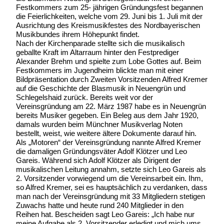
Festkommers zum 25- jährigen Gründungsfest begannen
die Feierlichkeiten, welche vom 29. Juni bis 1. Juli mit der
Ausrichtung des Kreismusikfestes des Nordbayerischen
Musikbundes ihrem Höhepunkt findet.
Nach der Kirchenparade stellte sich die musikalisch
geballte Kraft im Altarraum hinter den Festprediger
Alexander Brehm und spielte zum Lobe Gottes auf. Beim
Festkommers im Jugendheim blickte man mit einer
Bildpräsentation durch Zweiten Vorsitzenden Alfred Kremer
auf die Geschichte der Blasmusik in Neuengrün und
Schlegelshaid zurück. Bereits weit vor der
Vereinsgründung am 22. März 1987 habe es in Neuengrün
bereits Musiker gegeben. Ein Beleg aus dem Jahr 1920,
damals wurden beim Münchner Musikverlag Noten
bestellt, weist, wie weitere ältere Dokumente darauf hin.
Als „Motoren“ der Vereinsgründung nannte Alfred Kremer
die damaligen Gründungsväter Adolf Klötzer und Leo
Gareis. Während sich Adolf Klötzer als Dirigent der
musikalischen Leitung annahm, setzte sich Leo Gareis als
2. Vorsitzender vorwiegend um die Vereinsarbeit ein. Ihm,
so Alfred Kremer, sei es hauptsächlich zu verdanken, dass
man nach der Vereinsgründung mit 33 Mitgliedern stetigen
Zuwachs hatte und heute rund 240 Mitglieder in den
Reihen hat. Bescheiden sagt Leo Gareis: „Ich habe nur
meine Aufgabe als 2. Vorsitzender erledigt und mich ums