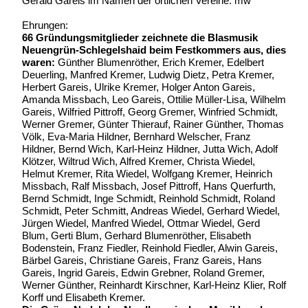
Gerald Gareis im Namen der örtlichen Vereine. mw
Ehrungen:
66 Gründungsmitglieder zeichnete die Blasmusik
Neuengrün-Schlegelshaid beim Festkommers aus, dies
waren:
Günther Blumenröther, Erich Kremer, Edelbert
Deuerling, Manfred Kremer, Ludwig Dietz, Petra Kremer,
Herbert Gareis, Ulrike Kremer, Holger Anton Gareis,
Amanda Missbach, Leo Gareis, Ottilie Müller-Lisa, Wilhelm
Gareis, Wilfried Pittroff, Georg Gremer, Winfried Schmidt,
Werner Gremer, Günter Thierauf, Rainer Günther, Thomas
Völk, Eva-Maria Hildner, Bernhard Welscher, Franz
Hildner, Bernd Wich, Karl-Heinz Hildner, Jutta Wich, Adolf
Klötzer, Wiltrud Wich, Alfred Kremer, Christa Wiedel,
Helmut Kremer, Rita Wiedel, Wolfgang Kremer, Heinrich
Missbach, Ralf Missbach, Josef Pittroff, Hans Querfurth,
Bernd Schmidt, Inge Schmidt, Reinhold Schmidt, Roland
Schmidt, Peter Schmitt, Andreas Wiedel, Gerhard Wiedel,
Jürgen Wiedel, Manfred Wiedel, Ottmar Wiedel, Gerd
Blum, Gerti Blum, Gerhard Blumenröther, Elisabeth
Bodenstein, Franz Fiedler, Reinhold Fiedler, Alwin Gareis,
Bärbel Gareis, Christiane Gareis, Franz Gareis, Hans
Gareis, Ingrid Gareis, Edwin Grebner, Roland Gremer,
Werner Günther, Reinhardt Kirschner, Karl-Heinz Klier, Rolf
Korff und Elisabeth Kremer.