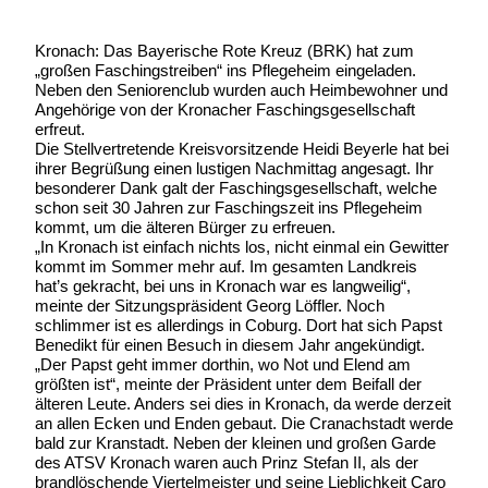
Kronach: Das Bayerische Rote Kreuz (BRK) hat zum
„großen Faschingstreiben“ ins Pflegeheim eingeladen.
Neben den Seniorenclub wurden auch Heimbewohner und
Angehörige von der Kronacher Faschingsgesellschaft
erfreut.
Die Stellvertretende Kreisvorsitzende Heidi Beyerle hat bei
ihrer Begrüßung einen lustigen Nachmittag angesagt. Ihr
besonderer Dank galt der Faschingsgesellschaft, welche
schon seit 30 Jahren zur Faschingszeit ins Pflegeheim
kommt, um die älteren Bürger zu erfreuen.
„In Kronach ist einfach nichts los, nicht einmal ein Gewitter
kommt im Sommer mehr auf. Im gesamten Landkreis
hat’s gekracht, bei uns in Kronach war es langweilig“,
meinte der Sitzungspräsident Georg Löffler. Noch
schlimmer ist es allerdings in Coburg. Dort hat sich Papst
Benedikt für einen Besuch in diesem Jahr angekündigt.
„Der Papst geht immer dorthin, wo Not und Elend am
größten ist“, meinte der Präsident unter dem Beifall der
älteren Leute. Anders sei dies in Kronach, da werde derzeit
an allen Ecken und Enden gebaut. Die Cranachstadt werde
bald zur Kranstadt. Neben der kleinen und großen Garde
des ATSV Kronach waren auch Prinz Stefan II, als der
brandlöschende Viertelmeister und seine Lieblichkeit Caro