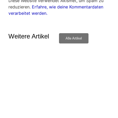
Diese Website verwendet Akismet, um Spam zu
reduzieren.
Erfahre, wie deine Kommentardaten
verarbeitet werden.
Weitere Artikel
Alle Artikel
Bernd Radlo traf ins „schwarze“
Ehru