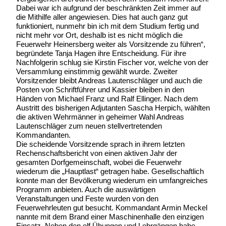
Dabei war ich aufgrund der beschränkten Zeit immer auf
die Mithilfe aller angewiesen. Dies hat auch ganz gut
funktioniert, nunmehr bin ich mit dem Studium fertig und
nicht mehr vor Ort, deshalb ist es nicht möglich die
Feuerwehr Heinersberg weiter als Vorsitzende zu führen“,
begründete Tanja Hagen ihre Entscheidung. Für ihre
Nachfolgerin schlug sie Kirstin Fischer vor, welche von der
Versammlung einstimmig gewählt wurde. Zweiter
Vorsitzender bleibt Andreas Lautenschläger und auch die
Posten von Schriftführer und Kassier bleiben in den
Händen von Michael Franz und Ralf Ellinger. Nach dem
Austritt des bisherigen Adjutanten Sascha Herpich, wählten
die aktiven Wehrmänner in geheimer Wahl Andreas
Lautenschläger zum neuen stellvertretenden
Kommandanten.
Die scheidende Vorsitzende sprach in ihrem letzten
Rechenschaftsbericht von einen aktiven Jahr der
gesamten Dorfgemeinschaft, wobei die Feuerwehr
wiederum die „Hauptlast“ getragen habe. Gesellschaftlich
konnte man der Bevölkerung wiederum ein umfangreiches
Programm anbieten. Auch die auswärtigen
Veranstaltungen und Feste wurden von den
Feuerwehrleuten gut besucht. Kommandant Armin Meckel
nannte mit dem Brand einer Maschinenhalle den einzigen
Einsatz. Neben den elf Übungen und Lehrgängen habe