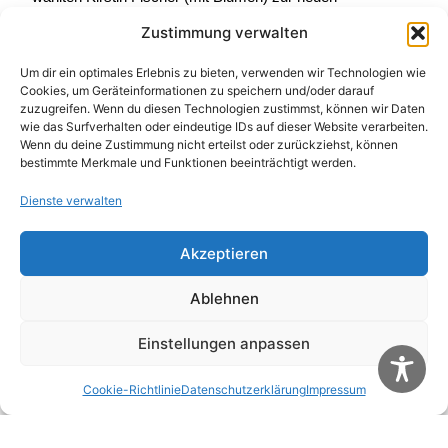
Vorsitzenden. Mit im Bild (v.l.) Bürgermeister Josef Daum,
Zustimmung verwalten
Kommandant Armin Meckel, Adjutant Andreas
Lautenschläger, der zum Hauptfeuerwehrmann beförderte
Klaus Fischer, Katharina Lang (10 Dienstjahre), sowie die
Um dir ein optimales Erlebnis zu bieten, verwenden wir Technologien wie
bisherige Vorsitzende Tanja Hagen und Kreisbrandmeister
Cookies, um Geräteinformationen zu speichern und/oder darauf
Hans Stumpf. Foto: Michael Wunder
zuzugreifen. Wenn du diesen Technologien zustimmst, können wir Daten
Post Views:
14
wie das Surfverhalten oder eindeutige IDs auf dieser Website verarbeiten.
Wenn du deine Zustimmung nicht erteilst oder zurückziehst, können
Schreibe einen
bestimmte Merkmale und Funktionen beeinträchtigt werden.
Kommentar
Dienste verwalten
Deine E-Mail-Adresse wird nicht veröffentlicht.
Akzeptieren
Erforderliche Felder sind mit
*
markiert
Kommentar
*
Ablehnen
Einstellungen anpassen
Cookie-Richtlinie
Datenschutzerklärung
Impressum