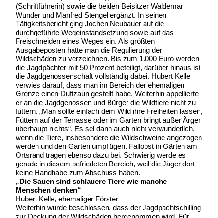
(Schriftführerin) sowie die beiden Beisitzer Waldemar
Wunder und Manfred Stengel ergänzt. In seinen
Tätigkeitsbericht ging Jochen Neubauer auf die
durchgeführte Wegeinstandsetzung sowie auf das
Freischneiden eines Weges ein. Als größten
Ausgabeposten hatte man die Regulierung der
Wildschäden zu verzeichnen. Bis zum 1.000 Euro werden
die Jagdpächter mit 50 Prozent beteiligt, darüber hinaus ist
die Jagdgenossenschaft vollständig dabei. Hubert Kelle
verwies darauf, dass man im Bereich der ehemaligen
Grenze einen Duftzaun gestellt habe. Weiterhin appellierte
er an die Jagdgenossen und Bürger die Wildtiere nicht zu
füttern. „Man sollte einfach dem Wild ihre Freiheiten lassen,
Füttern auf der Terrasse oder im Garten bringt außer Ärger
überhaupt nichts“. Es sei dann auch nicht verwunderlich,
wenn die Tiere, insbesondere die Wildschweine angezogen
werden und den Garten umpflügen. Fallobst in Gärten am
Ortsrand tragen ebenso dazu bei. Schwierig werde es
gerade in diesem befriedeten Bereich, weil die Jäger dort
keine Handhabe zum Abschuss haben.
„Die Sauen sind schlauere Tiere wie manche
Menschen denken“
Hubert Kelle, ehemaliger Förster
Weiterhin wurde beschlossen, dass der Jagdpachtschilling
zur Deckung der Wildschäden hergenommen wird. Für