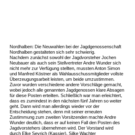
Geschrieben von:
Michael Wunder
Geschrieben am:
28 März 2017
Geschrieben um: 21:04 Uhr
Nordhalben: Die Neuwahlen bei der Jagdgenossenschaft
Nordhalben gestalteten sich sehr schwierig.
Nachdem zunächst sowohl der Jagdvorsteher Jochen
Neubauer als auch sein Stellvertreter Andre Wunder sich
nicht mehr zur Verfügung stellten, mussten Anton Simon
und Manfred Köstner als Wahlausschussmitglieder vollste
Überzeugungsarbeit leisten, um beide umzustimmen.
Zuvor wurden verschiedene andere Vorschläge gemacht,
wobei jedoch alle genannten Jagdgenossen klare Absagen
für diese Posten erteilten. Schließlich war man erleichtert,
dass es zumindest in den nächsten fünf Jahren so weiter
geht. Dann wird man allerdings wieder vor der
Entscheidung stehen, denn mit seiner erneuten
Zustimmung zum zweiten Vorsitzenden machte Andre
Wunder deutlich, dass er auf keinen Fall den Posten des
Jagdvorstehers übernehmen wird. Der Vorstand wird
durch Elke Seyrich (Kassier), Silke Wachter