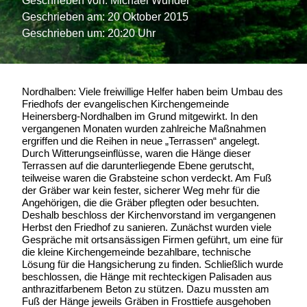
Geschrieben von:
Michael Wunder
Geschrieben am:
20 Oktober 2015
Geschrieben um: 20:20 Uhr
Nordhalben: Viele freiwillige Helfer haben beim Umbau des
Friedhofs der evangelischen Kirchengemeinde
Heinersberg-Nordhalben im Grund mitgewirkt. In den
vergangenen Monaten wurden zahlreiche Maßnahmen
ergriffen und die Reihen in neue „Terrassen“ angelegt.
Durch Witterungseinflüsse, waren die Hänge dieser
Terrassen auf die darunterliegende Ebene gerutscht,
teilweise waren die Grabsteine schon verdeckt. Am Fuß
der Gräber war kein fester, sicherer Weg mehr für die
Angehörigen, die die Gräber pflegten oder besuchten.
Deshalb beschloss der Kirchenvorstand im vergangenen
Herbst den Friedhof zu sanieren. Zunächst wurden viele
Gespräche mit ortsansässigen Firmen geführt, um eine für
die kleine Kirchengemeinde bezahlbare, technische
Lösung für die Hangsicherung zu finden. Schließlich wurde
beschlossen, die Hänge mit rechteckigen Palisaden aus
anthrazitfarbenem Beton zu stützen. Dazu mussten am
Fuß der Hänge jeweils Gräben in Frosttiefe ausgehoben