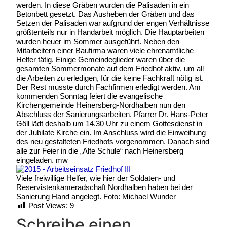
werden. In diese Gräben wurden die Palisaden in ein
Betonbett gesetzt. Das Ausheben der Gräben und das
Setzen der Palisaden war aufgrund der engen Verhältnisse
größtenteils nur in Handarbeit möglich. Die Hauptarbeiten
wurden heuer im Sommer ausgeführt. Neben den
Mitarbeitern einer Baufirma waren viele ehrenamtliche
Helfer tätig. Einige Gemeindeglieder waren über die
gesamten Sommermonate auf dem Friedhof aktiv, um all
die Arbeiten zu erledigen, für die keine Fachkraft nötig ist.
Der Rest musste durch Fachfirmen erledigt werden. Am
kommenden Sonntag feiert die evangelische
Kirchengemeinde Heinersberg-Nordhalben nun den
Abschluss der Sanierungsarbeiten. Pfarrer Dr. Hans-Peter
Göll lädt deshalb um 14.30 Uhr zu einem Gottesdienst in
der Jubilate Kirche ein. Im Anschluss wird die Einweihung
des neu gestalteten Friedhofs vorgenommen. Danach sind
alle zur Feier in die „Alte Schule“ nach Heinersberg
eingeladen. mw
Viele freiwillige Helfer, wie hier der Soldaten- und
Reservistenkameradschaft Nordhalben haben bei der
Sanierung Hand angelegt. Foto: Michael Wunder
Post Views:
9
Schreibe einen