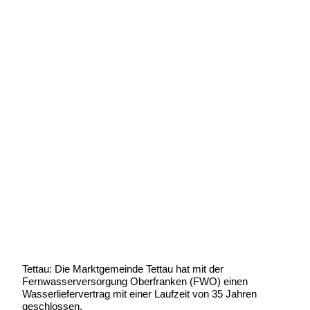
Die Wasserversorgung ist für die
kommenden Jahre gesichert
Geschrieben von:
Michael Wunder
Geschrieben am:
15 Dezember 2015
Geschrieben um: 21:10 Uhr
Tettau: Die Marktgemeinde Tettau hat mit der
Fernwasserversorgung Oberfranken (FWO) einen
Wasserliefervertrag mit einer Laufzeit von 35 Jahren
geschlossen.