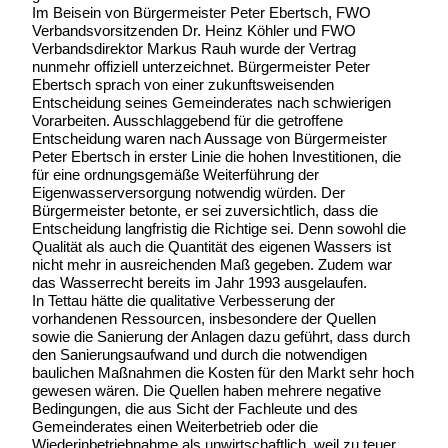
Im Beisein von Bürgermeister Peter Ebertsch, FWO
Verbandsvorsitzenden Dr. Heinz Köhler und FWO
Verbandsdirektor Markus Rauh wurde der Vertrag
nunmehr offiziell unterzeichnet. Bürgermeister Peter
Ebertsch sprach von einer zukunftsweisenden
Entscheidung seines Gemeinderates nach schwierigen
Vorarbeiten. Ausschlaggebend für die getroffene
Entscheidung waren nach Aussage von Bürgermeister
Peter Ebertsch in erster Linie die hohen Investitionen, die
für eine ordnungsgemäße Weiterführung der
Eigenwasserversorgung notwendig würden. Der
Bürgermeister betonte, er sei zuversichtlich, dass die
Entscheidung langfristig die Richtige sei. Denn sowohl die
Qualität als auch die Quantität des eigenen Wassers ist
nicht mehr in ausreichenden Maß gegeben. Zudem war
das Wasserrecht bereits im Jahr 1993 ausgelaufen.
In Tettau hätte die qualitative Verbesserung der
vorhandenen Ressourcen, insbesondere der Quellen
sowie die Sanierung der Anlagen dazu geführt, dass durch
den Sanierungsaufwand und durch die notwendigen
baulichen Maßnahmen die Kosten für den Markt sehr hoch
gewesen wären. Die Quellen haben mehrere negative
Bedingungen, die aus Sicht der Fachleute und des
Gemeinderates einen Weiterbetrieb oder die
Wiederinbetriebnahme als unwirtschaftlich, weil zu teuer