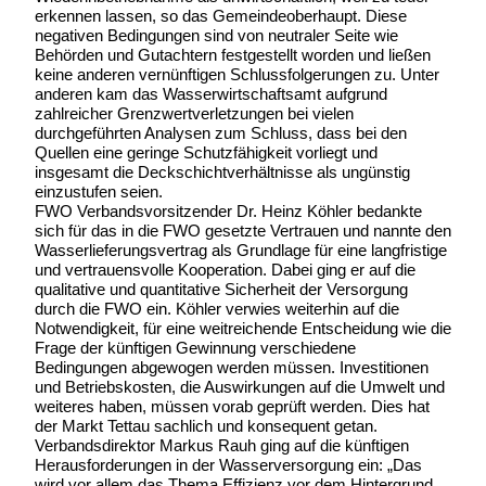
erkennen lassen, so das Gemeindeoberhaupt. Diese
negativen Bedingungen sind von neutraler Seite wie
Behörden und Gutachtern festgestellt worden und ließen
keine anderen vernünftigen Schlussfolgerungen zu. Unter
anderen kam das Wasserwirtschaftsamt aufgrund
zahlreicher Grenzwertverletzungen bei vielen
durchgeführten Analysen zum Schluss, dass bei den
Quellen eine geringe Schutzfähigkeit vorliegt und
insgesamt die Deckschichtverhältnisse als ungünstig
einzustufen seien.
FWO Verbandsvorsitzender Dr. Heinz Köhler bedankte
sich für das in die FWO gesetzte Vertrauen und nannte den
Wasserlieferungsvertrag als Grundlage für eine langfristige
und vertrauensvolle Kooperation. Dabei ging er auf die
qualitative und quantitative Sicherheit der Versorgung
durch die FWO ein. Köhler verwies weiterhin auf die
Notwendigkeit, für eine weitreichende Entscheidung wie die
Frage der künftigen Gewinnung verschiedene
Bedingungen abgewogen werden müssen. Investitionen
und Betriebskosten, die Auswirkungen auf die Umwelt und
weiteres haben, müssen vorab geprüft werden. Dies hat
der Markt Tettau sachlich und konsequent getan.
Verbandsdirektor Markus Rauh ging auf die künftigen
Herausforderungen in der Wasserversorgung ein: „Das
wird vor allem das Thema Effizienz vor dem Hintergrund