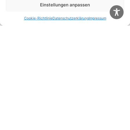
Einstellungen anpassen
Name, E-Mail-Adresse und Website in diesem
Browser für meinen nächsten Kommentar
Cookie-Richtlinie
Datenschutzerklärung
Impressum
speichern.
Diese Website verwendet Akismet, um Spam zu
reduzieren.
Erfahre, wie deine Kommentardaten
verarbeitet werden.
Weitere Artikel
Alle Artikel