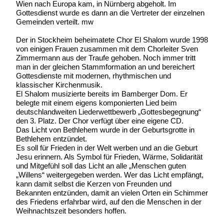
Wien nach Europa kam, in Nürnberg abgeholt. Im
Gottesdienst wurde es dann an die Vertreter der einzelnen
Gemeinden verteilt. mw
Der in Stockheim beheimatete Chor El Shalom wurde 1998
von einigen Frauen zusammen mit dem Chorleiter Sven
Zimmermann aus der Traufe gehoben. Noch immer tritt
man in der gleichen Stammformation an und bereichert
Gottesdienste mit modernen, rhythmischen und
klassischer Kirchenmusik.
El Shalom musizierte bereits im Bamberger Dom. Er
belegte mit einem eigens komponierten Lied beim
deutschlandweiten Liederwettbewerb „Gottesbegegnung“
den 3. Platz. Der Chor verfügt über eine eigene CD.
Das Licht von Bethlehem wurde in der Geburtsgrotte in
Bethlehem entzündet.
Es soll für Frieden in der Welt werben und an die Geburt
Jesu erinnern. Als Symbol für Frieden, Wärme, Solidarität
und Mitgefühl soll das Licht an alle „Menschen guten
„Willens“ weitergegeben werden. Wer das Licht empfängt,
kann damit selbst die Kerzen von Freunden und
Bekannten entzünden, damit an vielen Orten ein Schimmer
des Friedens erfahrbar wird, auf den die Menschen in der
Weihnachtszeit besonders hoffen.