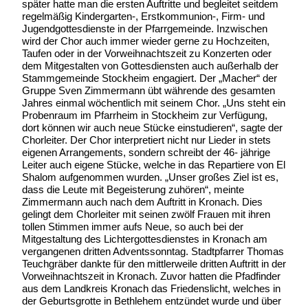
später hatte man die ersten Auftritte und begleitet seitdem
regelmäßig Kindergarten-, Erstkommunion-, Firm- und
Jugendgottesdienste in der Pfarrgemeinde. Inzwischen
wird der Chor auch immer wieder gerne zu Hochzeiten,
Taufen oder in der Vorweihnachtszeit zu Konzerten oder
dem Mitgestalten von Gottesdiensten auch außerhalb der
Stammgemeinde Stockheim engagiert. Der „Macher“ der
Gruppe Sven Zimmermann übt währende des gesamten
Jahres einmal wöchentlich mit seinem Chor. „Uns steht ein
Probenraum im Pfarrheim in Stockheim zur Verfügung,
dort können wir auch neue Stücke einstudieren“, sagte der
Chorleiter. Der Chor interpretiert nicht nur Lieder in stets
eigenen Arrangements, sondern schreibt der 46- jährige
Leiter auch eigene Stücke, welche in das Repartiere von El
Shalom aufgenommen wurden. „Unser großes Ziel ist es,
dass die Leute mit Begeisterung zuhören“, meinte
Zimmermann auch nach dem Auftritt in Kronach. Dies
gelingt dem Chorleiter mit seinen zwölf Frauen mit ihren
tollen Stimmen immer aufs Neue, so auch bei der
Mitgestaltung des Lichtergottesdienstes in Kronach am
vergangenen dritten Adventssonntag. Stadtpfarrer Thomas
Teuchgräber dankte für den mittlerweile dritten Auftritt in der
Vorweihnachtszeit in Kronach. Zuvor hatten die Pfadfinder
aus dem Landkreis Kronach das Friedenslicht, welches in
der Geburtsgrotte in Bethlehem entzündet wurde und über