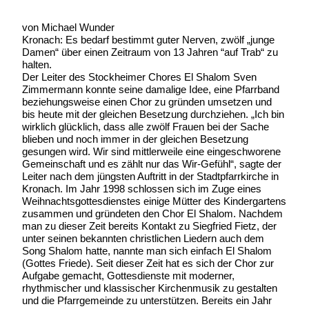
von Michael Wunder
Kronach: Es bedarf bestimmt guter Nerven, zwölf „junge
Damen“ über einen Zeitraum von 13 Jahren “auf Trab“ zu
halten.
Der Leiter des Stockheimer Chores El Shalom Sven
Zimmermann konnte seine damalige Idee, eine Pfarrband
beziehungsweise einen Chor zu gründen umsetzen und
bis heute mit der gleichen Besetzung durchziehen. „Ich bin
wirklich glücklich, dass alle zwölf Frauen bei der Sache
blieben und noch immer in der gleichen Besetzung
gesungen wird. Wir sind mittlerweile eine eingeschworene
Gemeinschaft und es zählt nur das Wir-Gefühl“, sagte der
Leiter nach dem jüngsten Auftritt in der Stadtpfarrkirche in
Kronach. Im Jahr 1998 schlossen sich im Zuge eines
Weihnachtsgottesdienstes einige Mütter des Kindergartens
zusammen und gründeten den Chor El Shalom. Nachdem
man zu dieser Zeit bereits Kontakt zu Siegfried Fietz, der
unter seinen bekannten christlichen Liedern auch dem
Song Shalom hatte, nannte man sich einfach El Shalom
(Gottes Friede). Seit dieser Zeit hat es sich der Chor zur
Aufgabe gemacht, Gottesdienste mit moderner,
rhythmischer und klassischer Kirchenmusik zu gestalten
und die Pfarrgemeinde zu unterstützen. Bereits ein Jahr