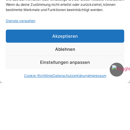
Wenn du deine Zustimmung nicht erteilst oder zurückziehst, können
bestimmte Merkmale und Funktionen beeinträchtigt werden.
Dienste verwalten
Name
*
Akzeptieren
Ablehnen
E-Mail-Adresse
*
Einstellungen anpassen
Website
Cookie-Richtlinie
Datenschutzerklärung
Impressum
Name, E-Mail-Adresse und Website in diesem
Browser für meinen nächsten Kommentar
speichern.
Diese Website verwendet Akismet, um Spam zu