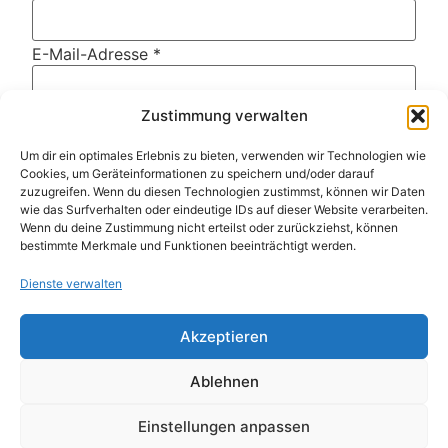
E-Mail-Adresse
*
Zustimmung verwalten
Website
Um dir ein optimales Erlebnis zu bieten, verwenden wir Technologien wie
Cookies, um Geräteinformationen zu speichern und/oder darauf
zuzugreifen. Wenn du diesen Technologien zustimmst, können wir Daten
Name, E-Mail-Adresse und Website in diesem
wie das Surfverhalten oder eindeutige IDs auf dieser Website verarbeiten.
Browser für meinen nächsten Kommentar
Wenn du deine Zustimmung nicht erteilst oder zurückziehst, können
speichern.
bestimmte Merkmale und Funktionen beeinträchtigt werden.
Dienste verwalten
Diese Website verwendet Akismet, um Spam zu
reduzieren.
Erfahre, wie deine Kommentardaten
Akzeptieren
verarbeitet werden.
Ablehnen
Einstellungen anpassen
Weitere Artikel
Alle Artikel