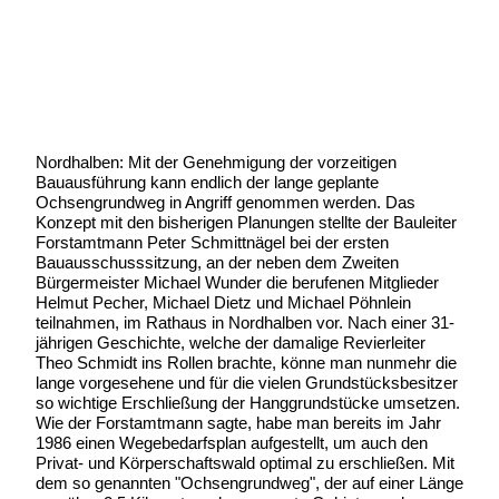
Geschrieben von:
Michael Wunder
Geschrieben am:
18 August 2006
Geschrieben um: 21:42 Uhr
Nordhalben: Mit der Genehmigung der vorzeitigen
Bauausführung kann endlich der lange geplante
Ochsengrundweg in Angriff genommen werden. Das
Konzept mit den bisherigen Planungen stellte der Bauleiter
Forstamtmann Peter Schmittnägel bei der ersten
Bauausschusssitzung, an der neben dem Zweiten
Bürgermeister Michael Wunder die berufenen Mitglieder
Helmut Pecher, Michael Dietz und Michael Pöhnlein
teilnahmen, im Rathaus in Nordhalben vor. Nach einer 31-
jährigen Geschichte, welche der damalige Revierleiter
Theo Schmidt ins Rollen brachte, könne man nunmehr die
lange vorgesehene und für die vielen Grundstücksbesitzer
so wichtige Erschließung der Hanggrundstücke umsetzen.
Wie der Forstamtmann sagte, habe man bereits im Jahr
1986 einen Wegebedarfsplan aufgestellt, um auch den
Privat- und Körperschaftswald optimal zu erschließen. Mit
dem so genannten "Ochsengrundweg", der auf einer Länge