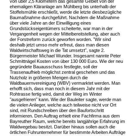
von über 2,5 Kilometern das gesamte Gebiet von der
ehemaligen Kläranlage am Mühlberg bis unterhalb der
Stoffelsmühle erschließt, werde die letzte diesbezügliche
Baumaßnahme durchgeführt. Nachdem die Maßnahme
über viele Jahre an der Einwilligung eines
Grundstückseigentümers scheiterte, war man in der
Vergangenheit wegen der Mittelbereitstellung, aber auch
der Forstreform zurück geworfen worden. "Wir sind
deshalb jetzt umso mehr erfreut, dass man diesen
Waldwirtschaftsweg in die Tat umsetzt", sagte 2.
Bürgermeister Michael Wunder. Insgesamt nannte Peter
Schmittnägel Kosten von über 130 000 Euro. Wie der neu
gegründete Bauausschuss festlegte, soll der
Trassenaufhieb möglichst zentral geschehen und das
Nutzholz in größeren Mengen durch die
Waldbauernvereinigung (WBV) vermarktet werden. Man
erhofft sich, dass man noch in diesem Jahr mit der
Rohtrasse fertig wird, damit der Weg im Winter
"ausgefrieren" kann. Wie der Bauleiter sagte, werde man
die vielen Anlieger, welche auch teilweise nicht vor Ort
sind, mit Rundschreiben über den Baufortschritt
informieren. Den Auftrag erhielt eine Fachfirma aus dem
Bayreuther Raum, welche bereits langjährige Erfahrung im
Waldwegebau besitzt. Darüber hinaus sollen auch die
örtlichen Fuhrunternehmer für bestimmte Arbeiten Aufträge