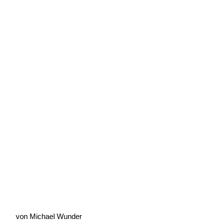
Europameisterschaft – Ein Auftakt
nach Maß
Geschrieben von:
Michael Wunder
Geschrieben am:
10 Juni 2012
Geschrieben um: 09:23 Uhr
von Michael Wunder