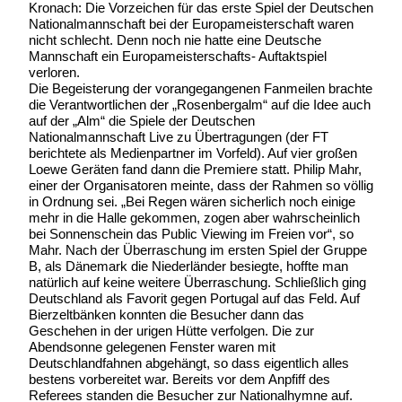
Kronach: Die Vorzeichen für das erste Spiel der Deutschen
Nationalmannschaft bei der Europameisterschaft waren
nicht schlecht. Denn noch nie hatte eine Deutsche
Mannschaft ein Europameisterschafts- Auftaktspiel
verloren.
Die Begeisterung der vorangegangenen Fanmeilen brachte
die Verantwortlichen der „Rosenbergalm“ auf die Idee auch
auf der „Alm“ die Spiele der Deutschen
Nationalmannschaft Live zu Übertragungen (der FT
berichtete als Medienpartner im Vorfeld). Auf vier großen
Loewe Geräten fand dann die Premiere statt. Philip Mahr,
einer der Organisatoren meinte, dass der Rahmen so völlig
in Ordnung sei. „Bei Regen wären sicherlich noch einige
mehr in die Halle gekommen, zogen aber wahrscheinlich
bei Sonnenschein das Public Viewing im Freien vor“, so
Mahr. Nach der Überraschung im ersten Spiel der Gruppe
B, als Dänemark die Niederländer besiegte, hoffte man
natürlich auf keine weitere Überraschung. Schließlich ging
Deutschland als Favorit gegen Portugal auf das Feld. Auf
Bierzeltbänken konnten die Besucher dann das
Geschehen in der urigen Hütte verfolgen. Die zur
Abendsonne gelegenen Fenster waren mit
Deutschlandfahnen abgehängt, so dass eigentlich alles
bestens vorbereitet war. Bereits vor dem Anpfiff des
Referees standen die Besucher zur Nationalhymne auf.