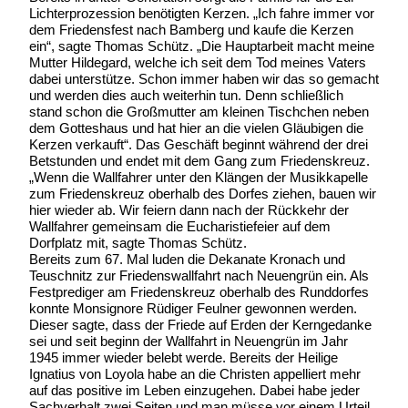
Lichterprozession benötigten Kerzen. „Ich fahre immer vor
dem Friedensfest nach Bamberg und kaufe die Kerzen
ein“, sagte Thomas Schütz. „Die Hauptarbeit macht meine
Mutter Hildegard, welche ich seit dem Tod meines Vaters
dabei unterstütze. Schon immer haben wir das so gemacht
und werden dies auch weiterhin tun. Denn schließlich
stand schon die Großmutter am kleinen Tischchen neben
dem Gotteshaus und hat hier an die vielen Gläubigen die
Kerzen verkauft“. Das Geschäft beginnt während der drei
Betstunden und endet mit dem Gang zum Friedenskreuz.
„Wenn die Wallfahrer unter den Klängen der Musikkapelle
zum Friedenskreuz oberhalb des Dorfes ziehen, bauen wir
hier wieder ab. Wir feiern dann nach der Rückkehr der
Wallfahrer gemeinsam die Eucharistiefeier auf dem
Dorfplatz mit, sagte Thomas Schütz.
Bereits zum 67. Mal luden die Dekanate Kronach und
Teuschnitz zur Friedenswallfahrt nach Neuengrün ein. Als
Festprediger am Friedenskreuz oberhalb des Runddorfes
konnte Monsignore Rüdiger Feulner gewonnen werden.
Dieser sagte, dass der Friede auf Erden der Kerngedanke
sei und seit beginn der Wallfahrt in Neuengrün im Jahr
1945 immer wieder belebt werde. Bereits der Heilige
Ignatius von Loyola habe an die Christen appelliert mehr
auf das positive im Leben einzugehen. Dabei habe jeder
Sachverhalt zwei Seiten und man müsse vor einem Urteil