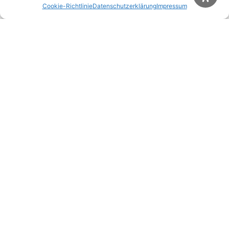
In seiner „ersten Amtshandlung“ an seiner neuen
Cookie-Richtlinie
Datenschutzerklärung
Impressum
Wirkungsstätte holte Pater Jan Poja die Gläubigen
Wallfahrer am Ortseingang von Neuengrün ab. Foto:
Michael Wunder
Männer des Ehrenzuges Friesen trugen das Gnadenbild
bei der Prozession. Foto: Michael Wunder