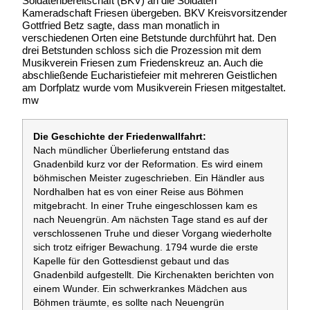
Soldatenbereitschaft (BKV) an die Soldaten
Kameradschaft Friesen übergeben. BKV Kreisvorsitzender
Gottfried Betz sagte, dass man monatlich in
verschiedenen Orten eine Betstunde durchführt hat. Den
drei Betstunden schloss sich die Prozession mit dem
Musikverein Friesen zum Friedenskreuz an. Auch die
abschließende Eucharistiefeier mit mehreren Geistlichen
am Dorfplatz wurde vom Musikverein Friesen mitgestaltet.
mw
Die Geschichte der Friedenwallfahrt:
Nach mündlicher Überlieferung entstand das
Gnadenbild kurz vor der Reformation. Es wird einem
böhmischen Meister zugeschrieben. Ein Händler aus
Nordhalben hat es von einer Reise aus Böhmen
mitgebracht. In einer Truhe eingeschlossen kam es
nach Neuengrün. Am nächsten Tage stand es auf der
verschlossenen Truhe und dieser Vorgang wiederholte
sich trotz eifriger Bewachung. 1794 wurde die erste
Kapelle für den Gottesdienst gebaut und das
Gnadenbild aufgestellt. Die Kirchenakten berichten von
einem Wunder. Ein schwerkrankes Mädchen aus
Böhmen träumte, es sollte nach Neuengrün