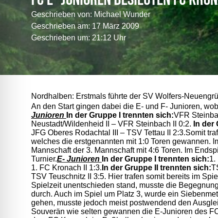
Geschrieben von:
Michael Wunder
Geschrieben am:
17 März 2009
Geschrieben um: 21:12 Uhr
Nordhalben: Erstmals führte der SV Wolfers-Neuengrün
An den Start gingen dabei die E- und F- Junioren, wo
Junioren
In der Gruppe I trennten sich:
VFR Steinbac
Neustadt/Wildenheid II – VFR Steinbach II 0:2.
In der 
JFG Oberes Rodachtal III – TSV Tettau II 2:3.
Somit tra
welches die erstgenannten mit 1:0 Toren gewannen. Im
Mannschaft der 3. Mannschaft mit 4:6 Toren. Im Endspi
Turnier.
E- Junioren
In der Gruppe I trennten sich:
1.
1. FC Kronach II 1:3.
In der Gruppe II trennten sich:
T
TSV Teuschnitz II 3:5.
Hier trafen somit bereits im S
Spielzeit unentschieden stand, musste die Begegnung
durch. Auch im Spiel um Platz 3, wurde ein Siebenme
gehen, musste jedoch meist postwendend den Ausglei
Souverän wie selten gewannen die E-Junioren des F