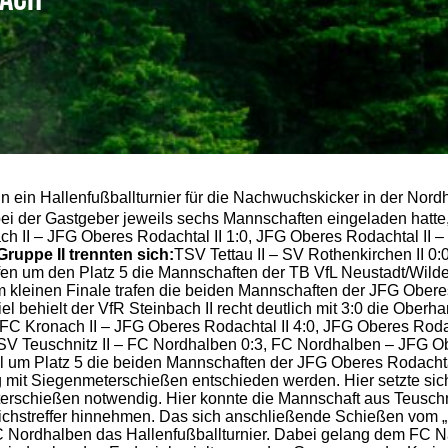
 ein Hallenfußballturnier für die Nachwuchskicker in der Nord
bei der Gastgeber jeweils sechs Mannschaften eingeladen hatte
h II – JFG Oberes Rodachtal II 1:0, JFG Oberes Rodachtal II – 
Gruppe II trennten sich:
TSV Tettau II – SV Rothenkirchen II 0:
fen um den Platz 5 die Mannschaften der TB VfL Neustadt/Wilde
 kleinen Finale trafen die beiden Mannschaften der JFG Oberes
el behielt der VfR Steinbach II recht deutlich mit 3:0 die Obe
 FC Kronach II – JFG Oberes Rodachtal II 4:0, JFG Oberes Rod
SV Teuschnitz II – FC Nordhalben 0:3, FC Nordhalben – JFG Obe
piel um Platz 5 die beiden Mannschaften der JFG Oberes Rodach
 mit Siegenmeterschießen entschieden werden. Hier setzte sich
terschießen notwendig. Hier konnte die Mannschaft aus Teusch
chstreffer hinnehmen. Das sich anschließende Schießen vom „P
C Nordhalben das Hallenfußballturnier. Dabei gelang dem FC