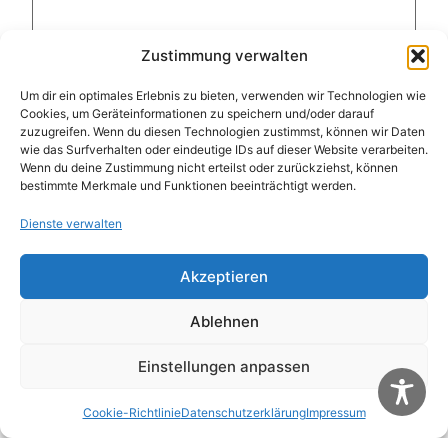
Zustimmung verwalten
Um dir ein optimales Erlebnis zu bieten, verwenden wir Technologien wie
Cookies, um Geräteinformationen zu speichern und/oder darauf
Name
*
zuzugreifen. Wenn du diesen Technologien zustimmst, können wir Daten
wie das Surfverhalten oder eindeutige IDs auf dieser Website verarbeiten.
Wenn du deine Zustimmung nicht erteilst oder zurückziehst, können
bestimmte Merkmale und Funktionen beeinträchtigt werden.
E-Mail-Adresse
*
Dienste verwalten
Website
Akzeptieren
Ablehnen
Name, E-Mail-Adresse und Website in diesem
Browser für meinen nächsten Kommentar
Einstellungen anpassen
speichern.
Cookie-Richtlinie
Datenschutzerklärung
Impressum
Diese Website verwendet Akismet, um Spam zu