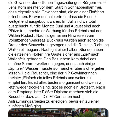
die Gewinner der örtlichen Tageszeitungen. Bürgermeister
Jens Korn meinte vor dem Start in Schnappenhammer,
dass eigentlich alle Gewinner sind, die an einer Floßfahrt
teilnehmen. Er war deshalb erfreut, dass die Flosse
weitgehend ausgebucht waren. Im Juli sind wir total
ausgebucht, für die Monate Juni und August sind noch
Plätze frei, machte er Werbung für das Erlebnis auf der
Wilden Rodach. Nach allgemeinen Hinweisen vom
Vorsitzenden Andreas Buckreus wurden auch schon die
Bretter des Stauwehres gezogen und die Reise in Richtung
Wallenfels begann. Nach gut einer halben Stunde haben
die einzelnen Flößer ihre Gäste sicher ans „Ziel“ nach
Wallenfels gebracht. Den Besuchern kam dabei das
schöne Sommerwetter entgegen, denn auch einige
„Spritzer“ Wasser musste so mancher über sich ergehen
lassen. Heidi Rauscher, eine der NP Gewinnerinnen
meinte: „Einfach ein tolles Erlebnis und weiter zu
empfehlen. Es ist alles bestens organisiert und wenn wir
jetzt wieder trocken sind, gibt es noch ein Brotzeit“. Nach
dem Empfang ihrer Flößer Diplome machten sich die
Besucher dazu auf. Die Flößer hatten noch
Aufräumungsarbeiten zu erledigen, bevor ein zu einer
zünftigen Maß ging.