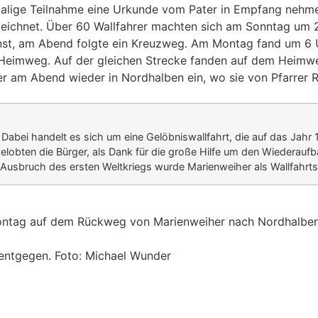
- malige Teilnahme eine Urkunde vom Pater in Empfang nehm
zeichnet. Über 60 Wallfahrer machten sich am Sonntag um 2
enst, am Abend folgte ein Kreuzweg. Am Montag fand um 6 U
Heimweg. Auf der gleichen Strecke fanden auf dem Heimwe
er am Abend wieder in Nordhalben ein, wo sie von Pfarrer R
n. Dabei handelt es sich um eine Gelöbniswallfahrt, die auf das Ja
elobten die Bürger, als Dank für die große Hilfe um den Wiederaufbau
Ausbruch des ersten Weltkriegs wurde Marienweiher als Wallfahrts
ontag auf dem Rückweg von Marienweiher nach Nordhalben
 entgegen. Foto: Michael Wunder