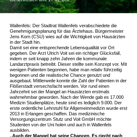
Wallenfels: Der Stadtrat Wallenfels verabschiedete die
Genehmigungsplanung für das Ärztehaus. Bürgermeister
Jens Korn (CSU) wies auf die Wichtigkeit von Hausärzten
in der Stadt hin.
Damit sei eine entsprechende Lebensqualität vor Ort
gegeben. Der Arzt Ulrich Voit sei ein richtiger Glücksfall,
indem er seit knapp zehn Jahren die kommunale
Landarztpraxis betreibt. Dieser stellte sein Konzept vor. Mit
wenigen Patienten begonnen, habe man relativ führzeitig
begonnen und die realistische Chance genutzt und
ausgebaut. Mittlerweile konnte die Zahl der Patienten in der
Flößerstadt versechsfacht werden. Vor rund einen
Jahrzehnt sei der Mangel an Hausärzten erstmals
wahrnehmbar geworden. Nach der Wende gab es 17.000
Medizin Studienplätze, heute sind es lediglich 9.000. Der
erste ordentliche Lehrstuhl für Allgemeinmedizin wurde erst
2013 in Erlangen geschaffen. Das medizinische
Versorgungszentrum Stutz und Voit GmbH möchte
Studenten von der Uni holen und auch in Wallenfels
ausbilden.
„Auch der Mangel hat seine Chancen. Es riecht nach