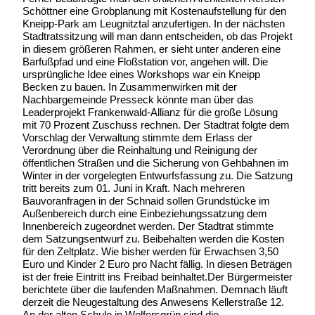
Schöttner eine Grobplanung mit Kostenaufstellung für den
Kneipp-Park am Leugnitztal anzufertigen. In der nächsten
Stadtratssitzung will man dann entscheiden, ob das Projekt
in diesem größeren Rahmen, er sieht unter anderen eine
Barfußpfad und eine Floßstation vor, angehen will. Die
ursprüngliche Idee eines Workshops war ein Kneipp
Becken zu bauen. In Zusammenwirken mit der
Nachbargemeinde Presseck könnte man über das
Leaderprojekt Frankenwald-Allianz für die große Lösung
mit 70 Prozent Zuschuss rechnen. Der Stadtrat folgte dem
Vorschlag der Verwaltung stimmte dem Erlass der
Verordnung über die Reinhaltung und Reinigung der
öffentlichen Straßen und die Sicherung von Gehbahnen im
Winter in der vorgelegten Entwurfsfassung zu. Die Satzung
tritt bereits zum 01. Juni in Kraft. Nach mehreren
Bauvoranfragen in der Schnaid sollen Grundstücke im
Außenbereich durch eine Einbeziehungssatzung dem
Innenbereich zugeordnet werden. Der Stadtrat stimmte
dem Satzungsentwurf zu. Beibehalten werden die Kosten
für den Zeltplatz. Wie bisher werden für Erwachsen 3,50
Euro und Kinder 2 Euro pro Nacht fällig. In diesen Beträgen
ist der freie Eintritt ins Freibad beinhaltet.Der Bürgermeister
berichtete über die laufenden Maßnahmen. Demnach läuft
derzeit die Neugestaltung des Anwesens Kellerstraße 12.
An der alten Schule in Wolfersgrün sind die