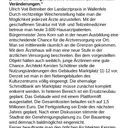
Veränderungen.“
Ulrich Voit Betreiber der Landarztpraxis in Wallenfels
Durch rechtzeitige Weichenstellung habe man die
Möglichkeit jederzeit Ärzte anzustellen. Mit der
geschaffenen Struktur mit Voll- und Teilzeitmediziner
betreue man heute 3.600 Hausarztpatienten.
Bürgermeister Jens Korn sah in der neuen Ausbildung eine
entscheidende Chance für die Arztversorgung vor Ort.
Man sei mittlerweile räumlich an die Grenzen gekommen.
Mit dem Ärztehaus will man eine neue Stufe in der
ärztlichen Versorgung beschreiten. Bei dem vorgestellten
Objekt hätten auch weiblich, junge Ärztinnen eine gute
Chance. Architekt Kersten Schöttner stelle die
Nutzungsänderungen des Gebäudes Marktplatz 11-12 vor.
Derzeit sei man in den Nebengebäuden des
Kulturzentrums völlig eingeengt. Die ehemalige
Schmidtbank am Marktplatz müsse zunächst komplett
entkernt werden. In hinteren Bereich ist ein Ersatzneubau
geplant. Das Gebäude wird mit einem Plattformlift
ausgestattet. Die Gesamtkosten belaufen sich auf 1,5
Millionen Euro. Die Fertigstellung sei Ende des nächsten
Jahres geplant. Nach einer Diskussion stimmte der
Stadtrat der Genehmigungsplanung zu. Der Bauantrag
wird demnach baldmöglichst eingereicht.
Ferner beauftragte man den örtlichen Architekten Kersten