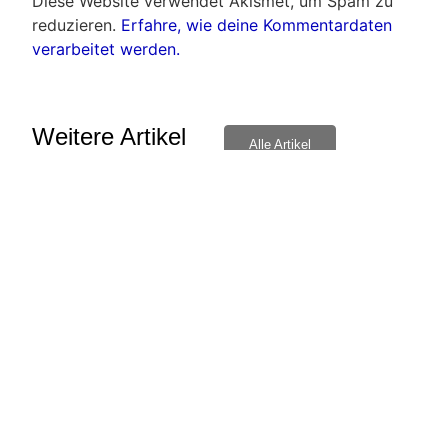
Diese Website verwendet Akismet, um Spam zu
reduzieren.
Erfahre, wie deine Kommentardaten
verarbeitet werden.
Weitere Artikel
Alle Artikel
Bernd Radlo traf ins „schwarze“
Ehru