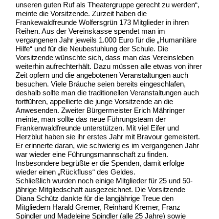
unseren guten Ruf als Theatergruppe gerecht zu werden“,
meinte die Vorsitzende. Zurzeit haben die
Frankewaldfreunde Wolfersgrün 173 Mitglieder in ihren
Reihen. Aus der Vereinskasse spendet man im
vergangenen Jahr jeweils 1.000 Euro für die „Humanitäre
Hilfe“ und für die Neubestuhlung der Schule. Die
Vorsitzende wünschte sich, dass man das Vereinsleben
weiterhin aufrechterhält. Dazu müssen alle etwas von ihrer
Zeit opfern und die angebotenen Veranstaltungen auch
besuchen. Viele Bräuche seien bereits eingeschlafen,
deshalb sollte man die traditionellen Veranstaltungen auch
fortführen, appellierte die junge Vorsitzende an die
Anwesenden. Zweiter Bürgermeister Erich Mähringer
meinte, man sollte das neue Führungsteam der
Frankenwaldfreunde unterstützen. Mit viel Eifer und
Herzblut haben sie ihr erstes Jahr mit Bravour gemeistert.
Er erinnerte daran, wie schwierig es im vergangenen Jahr
war wieder eine Führungsmannschaft zu finden.
Insbesondere begrüßte er die Spenden, damit erfolge
wieder einen „Rückfluss“ des Geldes.
Schließlich wurden noch einige Mitglieder für 25 und 50-
jährige Mitgliedschaft ausgezeichnet. Die Vorsitzende
Diana Schütz dankte für die langjährige Treue den
Mitgliedern Harald Gremer, Reinhard Kremer, Franz
Spindler und Madeleine Spindler (alle 25 Jahre) sowie