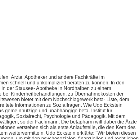
fen. Ärzte, Apotheker und andere Fachkräfte im
men schnell und unkompliziert beraten zu können. In den
 in der Stausee- Apotheke in Nordhalben zu einem
lfe bei Kinderheilbehandlungen, zu Übernahmekosten der
eitswesen bietet mit dem Nachschlagewerk beta- Liste, dem
reitete Informationen zu Sozialfragen. Wie Udo Eckstein
 das gemeinnützige und unabhängige beta- Institut für
agogik, Sozialrecht, Psychologie und Pädagogik. Mit dem
wältigen, so der Fachmann. Die betapharm will dabei die Ärzte
onen verstehen sich als erste Anlaufstelle, die den Kern des
em weitervermitteln. Udo Eckstein erklärte: "Wir bieten diesen
ngen, um mit den psychosozialen, finanziellen und rechtlichen