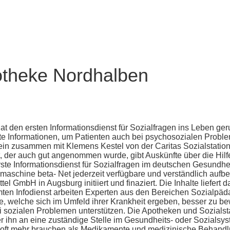
potheke Nordhalben
den ersten Informationsdienst für Sozialfragen ins Leben geru
e Informationen, um Patienten auch bei psychosozialen Proble
n zusammen mit Klemens Kestel von der Caritas Sozialstation
t, der auch gut angenommen wurde, gibt Auskünfte über die Hi
rste Informationsdienst für Sozialfragen im deutschen Gesundh
maschine beta- Net jederzeit verfügbare und verständlich aufbe
el GmbH in Augsburg initiiert und finaziert. Die Inhalte liefert
ten Infodienst arbeiten Experten aus den Bereichen Sozialpäd
, welche sich im Umfeld ihrer Krankheit ergeben, besser zu be
ozialen Problemen unterstützen. Die Apotheken und Sozialstati
 ihn an eine zuständige Stelle im Gesundheits- oder Sozialsyst
n oft mehr brauchen als Medikamente und medizinische Behandlu