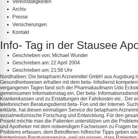
Vereinstätigkeiten
Archiv
Presse
Versicherungen
Kontakt
Info- Tag in der Stausee A
Geschrieben von:
Michael Wunder
Geschrieben am:
22 April 2004
Geschrieben um: 21:56 Uhr
Nordhalben: Die betapharm Arzneimittel GmbH aus Augsburg hat 
Gesundheitswesen erhalten mit dem beta- Infodienst kompetent
vergangenen Tagen fand sich der Pharmakaufmann Udo Eckstei
gemeinsamen Informationstag ein. Der beta- Informationsdiens
Krankenkassen und zu Erstattungen der Fahrkosten etc.. Der e
telefonischen Beratungsdienst beta- Fon und der Internet- Such
erklärte, hat diesen einmaligen Service die betapharm Arzneimitt
sozialmedizinische Forschung und Entwicklung. Für den gesam
Projekt möchte man die Patienten unterstützen um die Probleme
und Apotheker mit dem notwendigen Fachwissen zu Fragen bei s
Problems erfassen, dem Betroffenen hilfreiche Tipps geben oder
kostenlosen Beratungsservice, weil wir wissen, dass Patiente