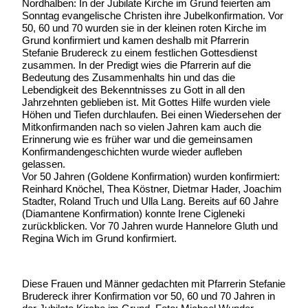
Nordhalben: In der Jubilate Kirche im Grund feierten am
Sonntag evangelische Christen ihre Jubelkonfirmation. Vor
50, 60 und 70 wurden sie in der kleinen roten Kirche im
Grund konfirmiert und kamen deshalb mit Pfarrerin
Stefanie Brudereck zu einem festlichen Gottesdienst
zusammen. In der Predigt wies die Pfarrerin auf die
Bedeutung des Zusammenhalts hin und das die
Lebendigkeit des Bekenntnisses zu Gott in all den
Jahrzehnten geblieben ist. Mit Gottes Hilfe wurden viele
Höhen und Tiefen durchlaufen. Bei einen Wiedersehen der
Mitkonfirmanden nach so vielen Jahren kam auch die
Erinnerung wie es früher war und die gemeinsamen
Konfirmandengeschichten wurde wieder aufleben
gelassen.
Vor 50 Jahren (Goldene Konfirmation) wurden konfirmiert:
Reinhard Knöchel, Thea Köstner, Dietmar Hader, Joachim
Stadter, Roland Truch und Ulla Lang. Bereits auf 60 Jahre
(Diamantene Konfirmation) konnte Irene Cigleneki
zurückblicken. Vor 70 Jahren wurde Hannelore Gluth und
Regina Wich im Grund konfirmiert.
Diese Frauen und Männer gedachten mit Pfarrerin Stefanie
Brudereck ihrer Konfirmation vor 50, 60 und 70 Jahren in