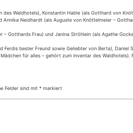
zerin des Waldhotels), Konstantin Hable (als Gotthard von K
und Annika Neidhardt (als Auguste von Knöttelmeier – Gotth
ier – Gotthards Frau) und Janina Ströhlein (als Agathe Gock
 und Ferdis bester Freund sowie Geliebter von Berta), Daniel 
 Mädchen für alles – gehört zum Inventar des Waldhotels).
he Felder sind mit
*
markiert