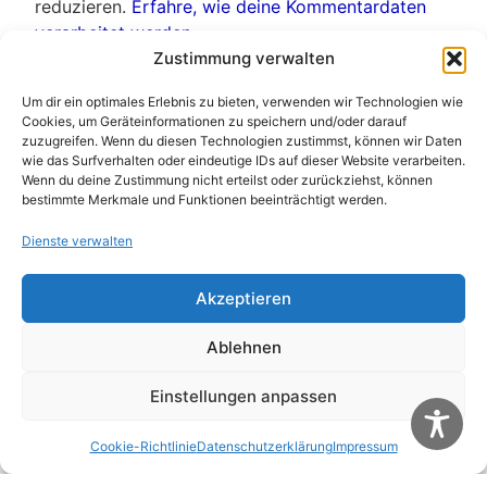
reduzieren.
Erfahre, wie deine Kommentardaten
verarbeitet werden.
Zustimmung verwalten
Um dir ein optimales Erlebnis zu bieten, verwenden wir Technologien wie
Weitere Artikel
Cookies, um Geräteinformationen zu speichern und/oder darauf
Alle Artikel
zuzugreifen. Wenn du diesen Technologien zustimmst, können wir Daten
wie das Surfverhalten oder eindeutige IDs auf dieser Website verarbeiten.
Wenn du deine Zustimmung nicht erteilst oder zurückziehst, können
bestimmte Merkmale und Funktionen beeinträchtigt werden.
Dienste verwalten
Akzeptieren
Ablehnen
Einstellungen anpassen
Bernd Radlo traf ins „schwarze“
Ehrun
Cookie-Richtlinie
Datenschutzerklärung
Impressum
Krona
Nordhalben: Den Titel des Vereinsmeisters