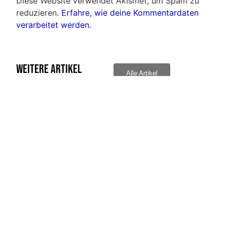
Diese Website verwendet Akismet, um Spam zu
reduzieren.
Erfahre, wie deine Kommentardaten
verarbeitet werden.
Weitere Artikel
Alle Artikel
Bernd Radlo traf ins „schwarze“
Ehrun