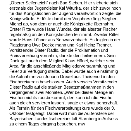
„Oberer Seifenteich“ nach Bad Steben. Hier sicherte sich
erstmals der Jugendleiter Kai Witurka, der sich zuvor noch
für das Königsfischen der Jugend verantwortlich zeigte, die
Königswürde. Er löste damit den Vorjahreskönig Siegbert
Michel ab, von dem er auch die Königskette übernahm.
Erster Ritte wurde Hans Wunder, der als ältester Fischer
regelmäßig an den Königsfischen teilnimmt. Zweiter Ritter
wurde Hans Löhner aus Schwarzenbach. Es folgten in der
Platzierung Uwe Deckelmann und Karl Heinz Trenner.
Vorsitzender Dieter Radlo, der die Proklamation und
Preisverleihung vornahm, dankte den Teilnehmern. Sein
Dank galt auch dem Mitglied Klaus Hänel, welcher sein
Areal für die anschließende Mitgliederversammlung und
Feier zur Verfügung stellte. Dabei wurde auch einstimmig
die Aufnahme von Johann Drexel aus Theisenort in den
Fischereiverein beschlossen. Auch verwies Vorsitzender
Dieter Radlo auf die starken Besatzmaßnahmen in den
vergangenen zwei Monaten. „Wer bei dieser Menge an
Fischen nichts rausbekommt, den kann ich die Fische
auch gleich servieren lassen“, sagte er etwas scherzhaft.
Als Termin für den Fischverarbeitungskurs wurde der 9.
Oktober festgelegt. Dabei wird man die Außenstelle der
Bayerischen Landesfischereianstalt Starnberg in Aufsess
zu einem Tageslehrgang besuchen. mw