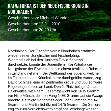
Kai Witurka ist der neue Fischerkönig in
Nordhalben
Geschrieben von:
Michael Wunder
Geschrieben am:
12 Juli 2010
Geschrieben um: 20:20 Uhr
Nordhalben: Der Fischereiverein Nordhalben ermittelte
wieder seinen Jungfischer und Fischerkönig.
Während sich bei den Junioren David Schinzel
durchsetzte, konnte der Jugendleiter Kai Witurka die
Königskette der Erwachsenen in einem festlichen Rahmen
in Empfang nehmen. Bei Wettkampf der Jugend, welcher
im Tosbecken der Ködeltalsperre durchgeführt wurde, zog
David Schinzel eine 47 Zentimeter große und 966 schwere
Regenbogenforelle an Land. Den 2. Platz belegte Jonas
Baierwaltes mit einem Gesamtgewicht von 1635 Gramm
vor Nico Münch, dessen Fang 1493 Gramm auf die Waage
brachte. Es folgte Vorjahressieger Leon Ohmann mit 1483
Gramm und Martin Schütz mit 1475 Gramm. Die Senioren
zog es zum Vergleichswettkampf ans Vereinsgewässer