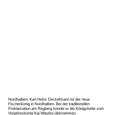
Karl Heinz Deckelmann ist der neue
Fischerkönig
Geschrieben von:
Michael Wunder
Geschrieben am:
9 August 2011
Geschrieben um: 20:18 Uhr
Nordhalben: Karl Heinz Deckelmann ist der neue
Fischerkönig in Nordhalben. Bei der traditionellen
Proklamation am Regberg konnte er die Königskette vom
Vorjahreskönig Kai Witurka übernehmen.