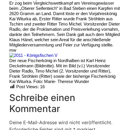
Er zog beim Vergleichswettkampf am Vereinsgewässer
beim „Oberer Seifenteich“ in Bad Steben einen Karpfen mit
2620 Gramm an Land. Damit löste er den Vorjahreskönig
Kai Witurka ab, Erster Ritter wurde Frank Ströhlein aus
Tschirn und zweiter Ritter Timo Michel. Vorsitzender Dieter
Radlo, der die Proklamation und Preisverleihung vornahm,
dankte den Teilnehmern. Sein Dank galt auch dem Mitglied
Klaus Hänel, welcher sein Areal für die anschließende
Mitgliederversammlung und Feier zur Verfügung stellte.
mw
Der neue Fischerkönig in Nordhalben ist Karl Heinz
Deckelmann (Bildmitte). Mit im Bild (v.l.) Vorsitzender
Dieter Radlo, Timo Michel (2. Vorsitzender und Ritter),
Frank Ströhlein (Ritter) sowie der bisherige Fischerkönig
Kai Witurka. Foto: Marie- Therese Wunder
Post Views:
16
Schreibe einen
Kommentar
Deine E-Mail-Adresse wird nicht veröffentlicht.
Erforderliche Felder sind mit
*
markiert