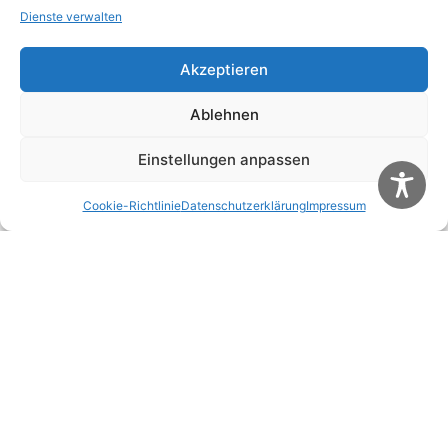
Dienste verwalten
Name, E-Mail-Adresse und Website in diesem
Browser für meinen nächsten Kommentar
speichern.
Akzeptieren
Ablehnen
Diese Website verwendet Akismet, um Spam zu
reduzieren.
Erfahre, wie deine Kommentardaten
Einstellungen anpassen
verarbeitet werden.
Cookie-Richtlinie
Datenschutzerklärung
Impressum
Weitere Artikel
Alle Artikel