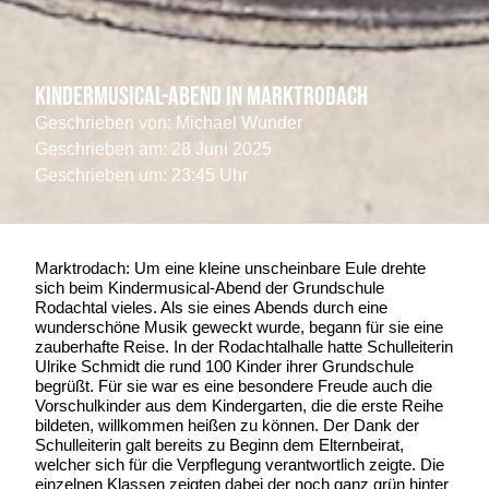
Kindermusical-Abend in Marktrodach
Geschrieben von:
Michael Wunder
Geschrieben am:
28 Juni 2025
Geschrieben um: 23:45 Uhr
Marktrodach: Um eine kleine unscheinbare Eule drehte
sich beim Kindermusical-Abend der Grundschule
Rodachtal vieles. Als sie eines Abends durch eine
wunderschöne Musik geweckt wurde, begann für sie eine
zauberhafte Reise. In der Rodachtalhalle hatte Schulleiterin
Ulrike Schmidt die rund 100 Kinder ihrer Grundschule
begrüßt. Für sie war es eine besondere Freude auch die
Vorschulkinder aus dem Kindergarten, die die erste Reihe
bildeten, willkommen heißen zu können. Der Dank der
Schulleiterin galt bereits zu Beginn dem Elternbeirat,
welcher sich für die Verpflegung verantwortlich zeigte. Die
einzelnen Klassen zeigten dabei der noch ganz grün hinter