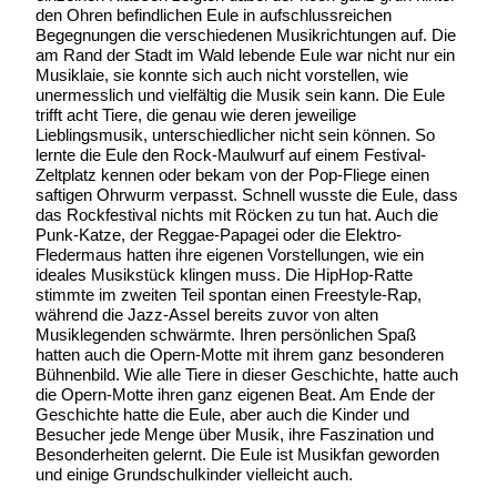
den Ohren befindlichen Eule in aufschlussreichen
Begegnungen die verschiedenen Musikrichtungen auf. Die
am Rand der Stadt im Wald lebende Eule war nicht nur ein
Musiklaie, sie konnte sich auch nicht vorstellen, wie
unermesslich und vielfältig die Musik sein kann. Die Eule
trifft acht Tiere, die genau wie deren jeweilige
Lieblingsmusik, unterschiedlicher nicht sein können. So
lernte die Eule den Rock-Maulwurf auf einem Festival-
Zeltplatz kennen oder bekam von der Pop-Fliege einen
saftigen Ohrwurm verpasst. Schnell wusste die Eule, dass
das Rockfestival nichts mit Röcken zu tun hat. Auch die
Punk-Katze, der Reggae-Papagei oder die Elektro-
Fledermaus hatten ihre eigenen Vorstellungen, wie ein
ideales Musikstück klingen muss. Die HipHop-Ratte
stimmte im zweiten Teil spontan einen Freestyle-Rap,
während die Jazz-Assel bereits zuvor von alten
Musiklegenden schwärmte. Ihren persönlichen Spaß
hatten auch die Opern-Motte mit ihrem ganz besonderen
Bühnenbild. Wie alle Tiere in dieser Geschichte, hatte auch
die Opern-Motte ihren ganz eigenen Beat. Am Ende der
Geschichte hatte die Eule, aber auch die Kinder und
Besucher jede Menge über Musik, ihre Faszination und
Besonderheiten gelernt. Die Eule ist Musikfan geworden
und einige Grundschulkinder vielleicht auch.