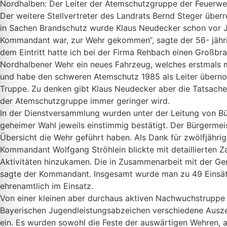
Nordhalben: Der Leiter der Atemschutzgruppe der Feuerweh
Der weitere Stellvertreter des Landrats Bernd Steger über
in Sachen Brandschutz wurde Klaus Neudecker schon vor J
Kommandant war, zur Wehr gekommen“, sagte der 56- jährig
dem Eintritt hatte ich bei der Firma Rehbach einen Großbran
Nordhalbener Wehr ein neues Fahrzeug, welches erstmals 
und habe den schweren Atemschutz 1985 als Leiter überno
Truppe. Zu denken gibt Klaus Neudecker aber die Tatsache
der Atemschutzgruppe immer geringer wird.
In der Dienstversammlung wurden unter der Leitung von Bü
geheimer Wahl jeweils einstimmig bestätigt. Der Bürgermei
Übersicht die Wehr geführt haben. Als Dank für zwölfjähr
Kommandant Wolfgang Ströhlein blickte mit detaillierten 
Aktivitäten hinzukamen. Die in Zusammenarbeit mit der Gem
sagte der Kommandant. Insgesamt wurde man zu 49 Einsätz
ehrenamtlich im Einsatz.
Von einer kleinen aber durchaus aktiven Nachwuchstruppe
Bayerischen Jugendleistungsabzeichen verschiedene Auszei
ein. Es wurden sowohl die Feste der auswärtigen Wehren, a