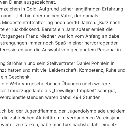
ven Dienst ausgezeichnet.
nzeichen in Gold. Aufgrund seiner langjährigen Erfahrung
annt. „Ich bin über meinen Vater, der damals
ndesteintrittsalter lag noch bei 16 Jahren. „Kurz nach
 er rückblickend. Bereits ein Jahr später erhielt die
s Vorgängers Franz Niedner war ich vom Anfang an dabei
nstrengungen immer noch Spaß in einer hervorragenden
nteressieren und die Auswahl von geeignetem Personal in
tröhlein und sein Stellvertreter Daniel Pöhnlein in
nzt hätten und mit viel Leidenschaft, Kompetenz, Ruhe und
 ein Geschenk.
ür die Wehr vorgeschriebenen Übungen noch weitere
Trauerzüge laufe als „freiwillige Tätigkeit“ sehr gut,
wehrdienstleistenden waren dabei 494 Stunden
 auch bei der Jugendflamme, der Jugendolympiade und dem
die zahlreichen Aktivitäten im vergangenen Vereinsjahr
weiter zu stärken, habe man fürs nächste Jahr eine 4-