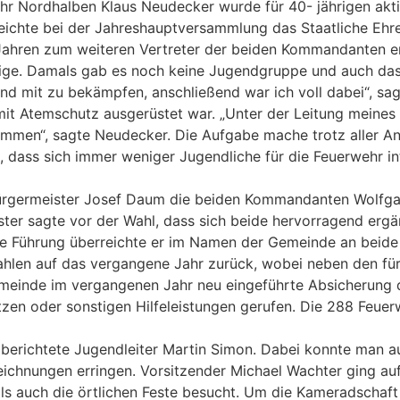
r Nordhalben Klaus Neudecker wurde für 40- jährigen akti
reichte bei der Jahreshauptversammlung das Staatliche Ehre
ahren zum weiteren Vertreter der beiden Kommandanten ern
e. Damals gab es noch keine Jugendgruppe und auch das Mi
d mit zu bekämpfen, anschließend war ich voll dabei“, sagte
mit Atemschutz ausgerüstet war. „Unter der Leitung meine
mmen“, sagte Neudecker. Die Aufgabe mache trotz aller A
, dass sich immer weniger Jugendliche für die Feuerwehr i
rgermeister Josef Daum die beiden Kommandanten Wolfgang S
ster sagte vor der Wahl, dass sich beide hervorragend ergä
ige Führung überreichte er im Namen der Gemeinde an beide
Zahlen auf das vergangene Jahr zurück, wobei neben den f
einde im vergangenen Jahr neu eingeführte Absicherung der 
en oder sonstigen Hilfeleistungen gerufen. Die 288 Feuer
 berichtete Jugendleiter Martin Simon. Dabei konnte man
chnungen erringen. Vorsitzender Michael Wachter ging auf 
ls auch die örtlichen Feste besucht. Um die Kameradschaft 