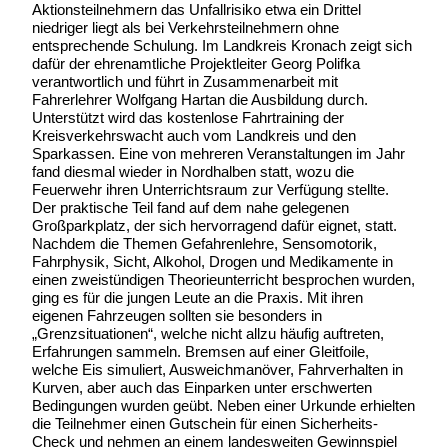
Aktionsteilnehmern das Unfallrisiko etwa ein Drittel
niedriger liegt als bei Verkehrsteilnehmern ohne
entsprechende Schulung. Im Landkreis Kronach zeigt sich
dafür der ehrenamtliche Projektleiter Georg Polifka
verantwortlich und führt in Zusammenarbeit mit
Fahrerlehrer Wolfgang Hartan die Ausbildung durch.
Unterstützt wird das kostenlose Fahrtraining der
Kreisverkehrswacht auch vom Landkreis und den
Sparkassen. Eine von mehreren Veranstaltungen im Jahr
fand diesmal wieder in Nordhalben statt, wozu die
Feuerwehr ihren Unterrichtsraum zur Verfügung stellte.
Der praktische Teil fand auf dem nahe gelegenen
Großparkplatz, der sich hervorragend dafür eignet, statt.
Nachdem die Themen Gefahrenlehre, Sensomotorik,
Fahrphysik, Sicht, Alkohol, Drogen und Medikamente in
einen zweistündigen Theorieunterricht besprochen wurden,
ging es für die jungen Leute an die Praxis. Mit ihren
eigenen Fahrzeugen sollten sie besonders in
„Grenzsituationen“, welche nicht allzu häufig auftreten,
Erfahrungen sammeln. Bremsen auf einer Gleitfoile,
welche Eis simuliert, Ausweichmanöver, Fahrverhalten in
Kurven, aber auch das Einparken unter erschwerten
Bedingungen wurden geübt. Neben einer Urkunde erhielten
die Teilnehmer einen Gutschein für einen Sicherheits-
Check und nehmen an einem landesweiten Gewinnspiel