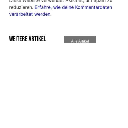
Diese Website verwendet Akismet, um Spam zu
reduzieren.
Erfahre, wie deine Kommentardaten
verarbeitet werden.
Weitere Artikel
Alle Artikel
Bernd Radlo traf ins „schwarze“
Ehrun