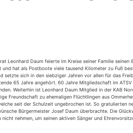
at Leonhard Daum feierte im Kreise seiner Familie seinen 
und hat als Postboote viele tausend Kilometer zu Fuß best
setzte sich in den siebziger Jahren vor allen für das Freib
zende 65 Jahre angehört. 60 Jahre Mitgliedschaft im ATSV u
änden. Weiterhin ist Leonhard Daum Mitglied in der KAB N
ge Freundschaft zu ehemaligen Flüchtlingen aus Ommerheim
welche seit der Schulzeit ungebrochen ist. So gratulierte
ckwünsche Bürgermeister Josef Daum überbrachte. Die Glü
ich nicht nehmen, um seinen aktiven Sänger und Ehrenvorsi