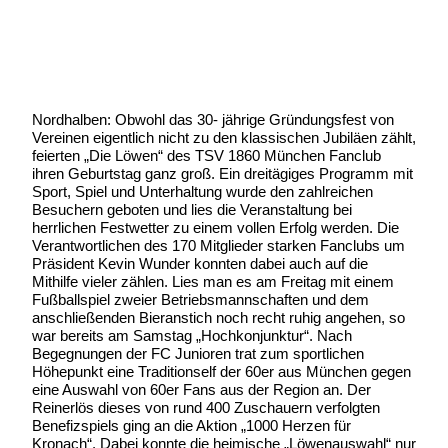
Geschrieben am:
1 Juli 2008
Geschrieben um: 00:00 Uhr
Nordhalben: Obwohl das 30- jährige Gründungsfest von
Vereinen eigentlich nicht zu den klassischen Jubiläen zählt,
feierten „Die Löwen“ des TSV 1860 München Fanclub
ihren Geburtstag ganz groß. Ein dreitägiges Programm mit
Sport, Spiel und Unterhaltung wurde den zahlreichen
Besuchern geboten und lies die Veranstaltung bei
herrlichen Festwetter zu einem vollen Erfolg werden. Die
Verantwortlichen des 170 Mitglieder starken Fanclubs um
Präsident Kevin Wunder konnten dabei auch auf die
Mithilfe vieler zählen. Lies man es am Freitag mit einem
Fußballspiel zweier Betriebsmannschaften und dem
anschließenden Bieranstich noch recht ruhig angehen, so
war bereits am Samstag „Hochkonjunktur“. Nach
Begegnungen der FC Junioren trat zum sportlichen
Höhepunkt eine Traditionself der 60er aus München gegen
eine Auswahl von 60er Fans aus der Region an. Der
Reinerlös dieses von rund 400 Zuschauern verfolgten
Benefizspiels ging an die Aktion „1000 Herzen für
Kronach“. Dabei konnte die heimische „Löwenauswahl“ nur