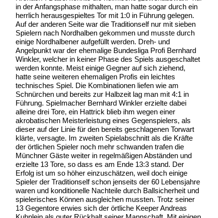
in der Anfangsphase mithalten, man hatte sogar durch ein
herrlich herausgespieltes Tor mit 1:0 in Führung gelegen.
Auf der anderen Seite war die Traditionself nur mit sieben
Spielern nach Nordhalben gekommen und musste durch
einige Nordhalbener aufgefüllt werden. Dreh- und
Angelpunkt war der ehemalige Bundesliga Profi Bernhard
Winkler, welcher in keiner Phase des Spiels ausgeschaltet
werden konnte. Meist einige Gegner auf sich ziehend,
hatte seine weiteren ehemaligen Profis ein leichtes
technisches Spiel. Die Kombinationen liefen wie am
Schnürchen und bereits zur Halbzeit lag man mit 4:1 in
Führung. Spielmacher Bernhard Winkler erzielte dabei
alleine drei Tore, ein Hattrick blieb ihm wegen einer
akrobatischen Meisterleistung eines Gegenspielers, als
dieser auf der Linie für den bereits geschlagenen Torwart
klärte, versagte. Im zweiten Spielabschnitt als die Kräfte
der örtlichen Spieler noch mehr schwanden trafen die
Münchner Gäste weiter in regelmäßigen Abständen und
erzielte 13 Tore, so dass es am Ende 13:3 stand. Der
Erfolg ist um so höher einzuschätzen, weil doch einige
Spieler der Traditionself schon jenseits der 60 Lebensjahre
waren und konditionelle Nachteile durch Ballsicherheit und
spielerisches Können ausgleichen mussten. Trotz seiner
13 Gegentore erwies sich der örtliche Keeper Andreas
Kuhnlein als guter Rückhalt seiner Mannschaft. Mit einigen