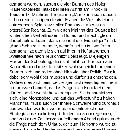
gemacht werden, sagten die vier Damen des Hofer
Frauenkabaretts Intakt bei ihren Auftritt am Knock in
Teuschnitz. Mit ihrem Programm „Man kann sich`s auch
schön reden“, zeigen die vier Frauen die Welt als einen
aufregenden Spielplatz voller Phantasie, aber auch
bittersüßer Realität. Zum vierten Mal trat das Quartett bei
winterlichen Verhältnissen in Hof auf und macht gleich
darauf aufmerksam, dass sie nicht die „Eisheiligen“ sind.
„Auch Schnee ist scheee, wenn`s net so ist, wet`s so
gemacht“, zeigten sie sich auf ihrer in Hof startenden
„Welttournee nach Teuschnitz“ überzeugt. Diejenigen
Herren der Schöpfung, die nicht mit ihren Partnern zum
Kabarettabend mussten, sitzen wahrscheinlich an einen
Stammtisch und reden ohne Hirn viel über Politik. Es gilt
dabei sehr wohl über müssen und dürfen zu entscheiden.
Während es sich beim derzeitigen Schneeschippen mehr
um müssen handelt, ist das Singen am Knock ehe ein
dürfen, so die weibliche Viererspitze. Sie behauptet von
sich, eine Monopolstellung auf das „Wirgefühl“ zu haben.
Manchmal muss auch der innere Schweinehund durchaus
überwunden werden, wofür es eine entsprechende
Strategie auszuarbeiten gilt. In den nervenanregenden,
aber zu keiner Zeit nervenaufreibenden Abend galt es auch
die Frage nach dem Urlaub, der zum Horrortrip wurde zu
klären. Trotz aller Hindernisse und genommenen Hürden,