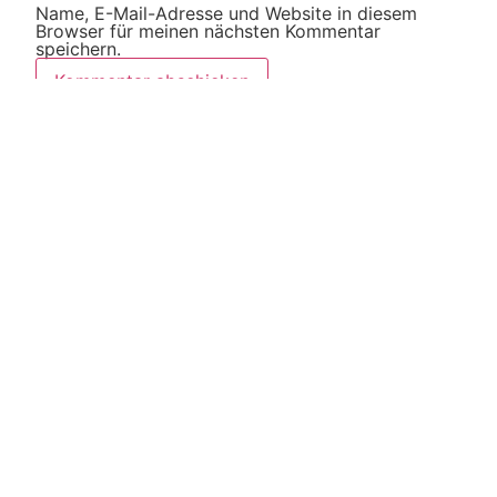
Name, E-Mail-Adresse und Website in diesem
Browser für meinen nächsten Kommentar
speichern.
Diese Website verwendet Akismet, um Spam zu
reduzieren.
Erfahre, wie deine Kommentardaten
verarbeitet werden.
Weitere Artikel
Alle Artikel