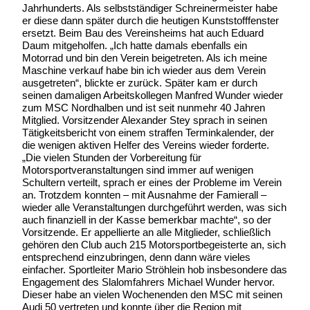
Jahrhunderts. Als selbstständiger Schreinermeister habe
er diese dann später durch die heutigen Kunststofffenster
ersetzt. Beim Bau des Vereinsheims hat auch Eduard
Daum mitgeholfen. „Ich hatte damals ebenfalls ein
Motorrad und bin den Verein beigetreten. Als ich meine
Maschine verkauf habe bin ich wieder aus dem Verein
ausgetreten“, blickte er zurück. Später kam er durch
seinen damaligen Arbeitskollegen Manfred Wunder wieder
zum MSC Nordhalben und ist seit nunmehr 40 Jahren
Mitglied. Vorsitzender Alexander Stey sprach in seinen
Tätigkeitsbericht von einem straffen Terminkalender, der
die wenigen aktiven Helfer des Vereins wieder forderte.
„Die vielen Stunden der Vorbereitung für
Motorsportveranstaltungen sind immer auf wenigen
Schultern verteilt, sprach er eines der Probleme im Verein
an. Trotzdem konnten – mit Ausnahme der Famierall –
wieder alle Veranstaltungen durchgeführt werden, was sich
auch finanziell in der Kasse bemerkbar machte“, so der
Vorsitzende. Er appellierte an alle Mitglieder, schließlich
gehören den Club auch 215 Motorsportbegeisterte an, sich
entsprechend einzubringen, denn dann wäre vieles
einfacher. Sportleiter Mario Ströhlein hob insbesondere das
Engagement des Slalomfahrers Michael Wunder hervor.
Dieser habe an vielen Wochenenden den MSC mit seinen
Audi 50 vertreten und konnte über die Region mit