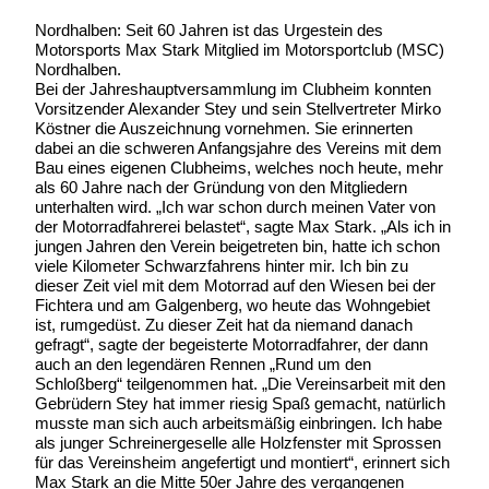
Nordhalben: Seit 60 Jahren ist das Urgestein des
Motorsports Max Stark Mitglied im Motorsportclub (MSC)
Nordhalben.
Bei der Jahreshauptversammlung im Clubheim konnten
Vorsitzender Alexander Stey und sein Stellvertreter Mirko
Köstner die Auszeichnung vornehmen. Sie erinnerten
dabei an die schweren Anfangsjahre des Vereins mit dem
Bau eines eigenen Clubheims, welches noch heute, mehr
als 60 Jahre nach der Gründung von den Mitgliedern
unterhalten wird. „Ich war schon durch meinen Vater von
der Motorradfahrerei belastet“, sagte Max Stark. „Als ich in
jungen Jahren den Verein beigetreten bin, hatte ich schon
viele Kilometer Schwarzfahrens hinter mir. Ich bin zu
dieser Zeit viel mit dem Motorrad auf den Wiesen bei der
Fichtera und am Galgenberg, wo heute das Wohngebiet
ist, rumgedüst. Zu dieser Zeit hat da niemand danach
gefragt“, sagte der begeisterte Motorradfahrer, der dann
auch an den legendären Rennen „Rund um den
Schloßberg“ teilgenommen hat. „Die Vereinsarbeit mit den
Gebrüdern Stey hat immer riesig Spaß gemacht, natürlich
musste man sich auch arbeitsmäßig einbringen. Ich habe
als junger Schreinergeselle alle Holzfenster mit Sprossen
für das Vereinsheim angefertigt und montiert“, erinnert sich
Max Stark an die Mitte 50er Jahre des vergangenen