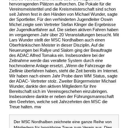
hervorragenden Plätzen aufhorchen. Die Pokale für die
Vereinsmeistertitel und die Kreismeisterschaft sind schon
seit Jahren fest in den Händen von Michael Wunder, sagte
der Sportleiter. Für den verhinderten Jugendleiter Oswin
Michel zeigte sein Vertreter Stefan Klinger die Ergebnisse
der Jugendkartfahrer auf. Die sieben aktiven Fahren haben
im vergangenen Jahr über 20 Veranstaltungen besucht. Mit
Lars Wunder stellt der MSC Nordhalben auch einen
Oberfränkischen Meister in dieser Disziplin. Auf die
Neuerungen bei Rallye und Slalom ging der Beauftragte
des ADAC Alfred Tomaka ein. Insbesondere bei der
Zeitnahme werde das veraltete System durch eine
hochmoderne Anlage ersetzt. „Wenn die Fahrzeuge die
Ziellinie überfahren haben, steht die Zeit bereits im Internet.
Wir haben nach einem Jahr Probe dann WM Status, sagte
der ADAC- Vertreter stolz. Zweiter Bürgermeister Michael
Wunder, dankte den aktiven Mitgliedern für ihre
Bereitschaft sich im Vereinsgeschehen einzubringen.
Insbesondere dankte er neben der Führungsmannschaft
den Geehrten, welche seit Jahrzehnten den MSC die
Treue halten. mw
Der MSC Nordhalben zeichnete eine ganze Reihe von
Mitgliedern für langjährige Treue zum Verein aus. Dies