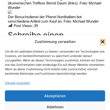
ökumenischen Treffens Bernd Daum (links). Foto: Michael
Wunder
Der Besuchsdienst der Pfarrei Nordhalben bot
verschiedene Artikel zum Kauf an. Foto: Michael Wunder
Post Views:
39
Schreibe einen
Zustimmung verwalten
Kommentar
Um dir ein optimales Erlebnis zu bieten, verwenden wir Technologien wie
Deine E-Mail-Adresse wird nicht veröffentlicht.
Cookies, um Geräteinformationen zu speichern und/oder darauf
zuzugreifen. Wenn du diesen Technologien zustimmst, können wir Daten
Erforderliche Felder sind mit
*
markiert
wie das Surfverhalten oder eindeutige IDs auf dieser Website verarbeiten.
Kommentar
*
Wenn du deine Zustimmung nicht erteilst oder zurückziehst, können
bestimmte Merkmale und Funktionen beeinträchtigt werden.
Dienste verwalten
Akzeptieren
Ablehnen