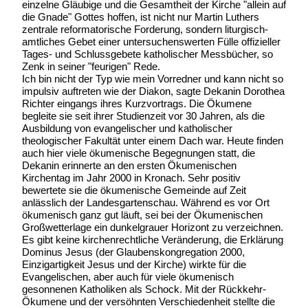
einzelne Gläubige und die Gesamtheit der Kirche "allein auf
die Gnade" Gottes hoffen, ist nicht nur Martin Luthers
zentrale reformatorische Forderung, sondern liturgisch-
amtliches Gebet einer untersuchenswerten Fülle offizieller
Tages- und Schlussgebete katholischer Messbücher, so
Zenk in seiner "feurigen" Rede.
Ich bin nicht der Typ wie mein Vorredner und kann nicht so
impulsiv auftreten wie der Diakon, sagte Dekanin Dorothea
Richter eingangs ihres Kurzvortrags. Die Ökumene
begleite sie seit ihrer Studienzeit vor 30 Jahren, als die
Ausbildung von evangelischer und katholischer
theologischer Fakultät unter einem Dach war. Heute finden
auch hier viele ökumenische Begegnungen statt, die
Dekanin erinnerte an den ersten Ökumenischen
Kirchentag im Jahr 2000 in Kronach. Sehr positiv
bewertete sie die ökumenische Gemeinde auf Zeit
anlässlich der Landesgartenschau. Während es vor Ort
ökumenisch ganz gut läuft, sei bei der Ökumenischen
Großwetterlage ein dunkelgrauer Horizont zu verzeichnen.
Es gibt keine kirchenrechtliche Veränderung, die Erklärung
Dominus Jesus (der Glaubenskongregation 2000,
Einzigartigkeit Jesus und der Kirche) wirkte für die
Evangelischen, aber auch für viele ökumenisch
gesonnenen Katholiken als Schock. Mit der Rückkehr-
Ökumene und der versöhnten Verschiedenheit stellte die