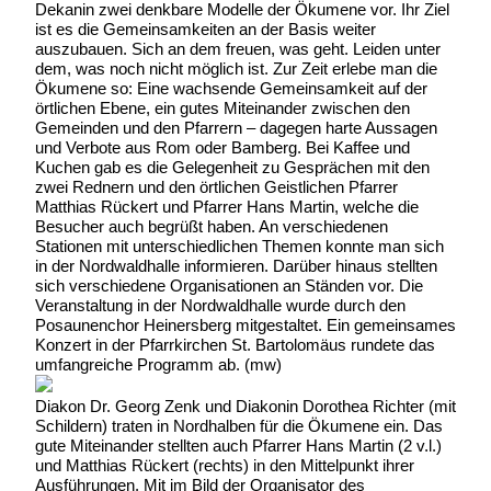
Dekanin zwei denkbare Modelle der Ökumene vor. Ihr Ziel
ist es die Gemeinsamkeiten an der Basis weiter
auszubauen. Sich an dem freuen, was geht. Leiden unter
dem, was noch nicht möglich ist. Zur Zeit erlebe man die
Ökumene so: Eine wachsende Gemeinsamkeit auf der
örtlichen Ebene, ein gutes Miteinander zwischen den
Gemeinden und den Pfarrern – dagegen harte Aussagen
und Verbote aus Rom oder Bamberg. Bei Kaffee und
Kuchen gab es die Gelegenheit zu Gesprächen mit den
zwei Rednern und den örtlichen Geistlichen Pfarrer
Matthias Rückert und Pfarrer Hans Martin, welche die
Besucher auch begrüßt haben. An verschiedenen
Stationen mit unterschiedlichen Themen konnte man sich
in der Nordwaldhalle informieren. Darüber hinaus stellten
sich verschiedene Organisationen an Ständen vor. Die
Veranstaltung in der Nordwaldhalle wurde durch den
Posaunenchor Heinersberg mitgestaltet. Ein gemeinsames
Konzert in der Pfarrkirchen St. Bartolomäus rundete das
umfangreiche Programm ab. (mw)
Diakon Dr. Georg Zenk und Diakonin Dorothea Richter (mit
Schildern) traten in Nordhalben für die Ökumene ein. Das
gute Miteinander stellten auch Pfarrer Hans Martin (2 v.l.)
und Matthias Rückert (rechts) in den Mittelpunkt ihrer
Ausführungen. Mit im Bild der Organisator des