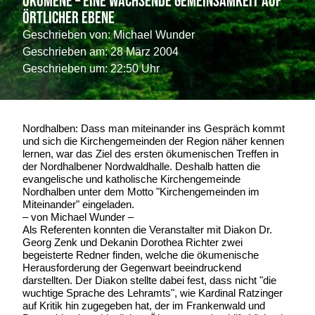
Ökumene – Eine wachsende Gemeinsamkeit auf
örtlicher Ebene
Geschrieben von:
Michael Wunder
Geschrieben am:
28 März 2004
Geschrieben um: 22:50 Uhr
Nordhalben: Dass man miteinander ins Gespräch kommt
und sich die Kirchengemeinden der Region näher kennen
lernen, war das Ziel des ersten ökumenischen Treffen in
der Nordhalbener Nordwaldhalle. Deshalb hatten die
evangelische und katholische Kirchengemeinde
Nordhalben unter dem Motto "Kirchengemeinden im
Miteinander" eingeladen.
– von Michael Wunder –
Als Referenten konnten die Veranstalter mit Diakon Dr.
Georg Zenk und Dekanin Dorothea Richter zwei
begeisterte Redner finden, welche die ökumenische
Herausforderung der Gegenwart beeindruckend
darstellten. Der Diakon stellte dabei fest, dass nicht "die
wuchtige Sprache des Lehramts", wie Kardinal Ratzinger
auf Kritik hin zugegeben hat, der im Frankenwald und