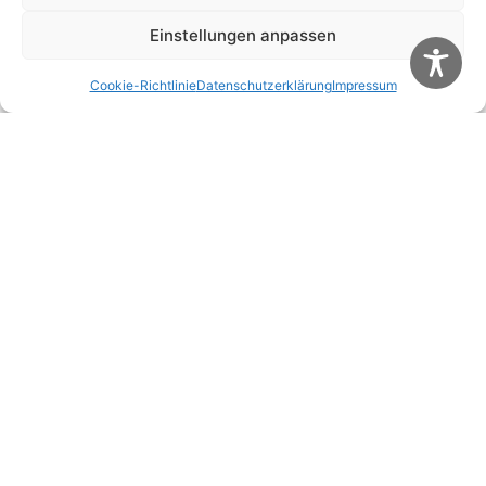
Einstellungen anpassen
Name
*
Cookie-Richtlinie
Datenschutzerklärung
Impressum
E-Mail-Adresse
*
Website
Name, E-Mail-Adresse und Website in diesem
Browser für meinen nächsten Kommentar
speichern.
Diese Website verwendet Akismet, um Spam zu
reduzieren.
Erfahre, wie deine Kommentardaten
verarbeitet werden.