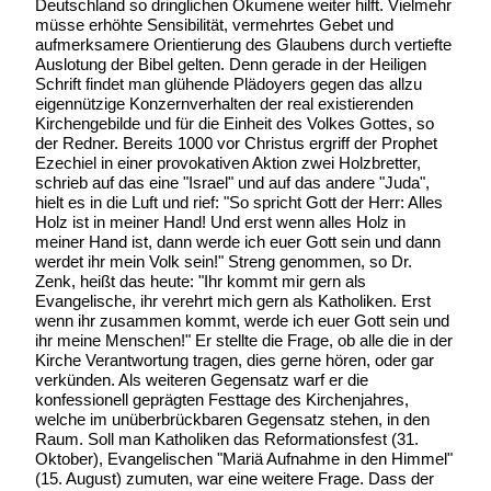
Deutschland so dringlichen Ökumene weiter hilft. Vielmehr
müsse erhöhte Sensibilität, vermehrtes Gebet und
aufmerksamere Orientierung des Glaubens durch vertiefte
Auslotung der Bibel gelten. Denn gerade in der Heiligen
Schrift findet man glühende Plädoyers gegen das allzu
eigennützige Konzernverhalten der real existierenden
Kirchengebilde und für die Einheit des Volkes Gottes, so
der Redner. Bereits 1000 vor Christus ergriff der Prophet
Ezechiel in einer provokativen Aktion zwei Holzbretter,
schrieb auf das eine "Israel" und auf das andere "Juda",
hielt es in die Luft und rief: "So spricht Gott der Herr: Alles
Holz ist in meiner Hand! Und erst wenn alles Holz in
meiner Hand ist, dann werde ich euer Gott sein und dann
werdet ihr mein Volk sein!" Streng genommen, so Dr.
Zenk, heißt das heute: "Ihr kommt mir gern als
Evangelische, ihr verehrt mich gern als Katholiken. Erst
wenn ihr zusammen kommt, werde ich euer Gott sein und
ihr meine Menschen!" Er stellte die Frage, ob alle die in der
Kirche Verantwortung tragen, dies gerne hören, oder gar
verkünden. Als weiteren Gegensatz warf er die
konfessionell geprägten Festtage des Kirchenjahres,
welche im unüberbrückbaren Gegensatz stehen, in den
Raum. Soll man Katholiken das Reformationsfest (31.
Oktober), Evangelischen "Mariä Aufnahme in den Himmel"
(15. August) zumuten, war eine weitere Frage. Dass der