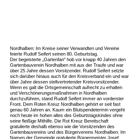
Geschrieben von:
Michael Wunder
Geschrieben am:
8 Juli 2013
Geschrieben um: 20:48 Uhr
Nordhalben: Im Kreise seiner Verwandten und Vereine
feierte Rudolf Seifert
seinen 80. Geburtstag.
Der begeisterte „Gartenfan“ hob vor knapp 40 Jahren den
Gartenbauverein Nordhalben mit aus der Traufe und war
über 25 Jahre dessen Vorsitzender. Rudolf Seifert setzte
sich darüber hinaus auch für den Kreisverband ein und war
über Jahre dessen stellvertretender Kreisvorsitzender.
Wenn es galt die Ortsgemeinschaft aufrecht zu erhalten
und Verschönerungsmaßnahmen in Nordhalben
durchzuführen, stand Rudolf Seifert immer an vorderster
Front. Dem Roten Kreuz Nordhalben gehört er seit fast
genau 60 Jahren an. Kaum ein Blutspendetermin vergeht
noch heute im hohen altes des Geburtstagskindes ohne
seine fleißige Mithilfe. Die Rot Kreuz Bereitschaft
gratulierte deshalb ebenso wie die Vorsitzenden des
Gartenbauvereins und des Bürgervereins Nordhalben. Im
Namen der Gemeinde gratulierte Bürgermeister Josef