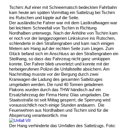
Tschirn: Auf einer mit Schneematsch bedeckten Fahrbahn
kam heute am späten Vormittag ein Sattelzug bei Tschirn
ins Rutschen und kippte auf die Seite.
Der ausländische Fahrer war mit dem Lastkraftwagen war
bei leichtem Schneefall von Tschirn in Richtung
Nordhalben unterwegs. Nach der Anhöhe von Tschirn kam
er noch vor der langgezogenen Linkskurve ins Rutschen,
schlenderte in den Straßengraben und kam nach einigen
Metern am Hang auf der rechten Seite zum Liegen. Zum
Glück befand sich im Anschluss an den Straßengraben ein
Steilhang, so dass das Fahrzeug nicht ganz umkippen
konnte. Der Fahrer blieb unverletzt und konnte mit der
herbeigerufenen Polizei die Unfallstellte absichern. Am
Nachmittag musste vor der Bergung durch zwei
Kranwagen die Ladung des gesamten Sattelzuges
umgeladen werden. Die rund 40 Tonnen geladenen
Flakons wurden durch das THW händisch auf ein
Ersatzfahrzeug der Firma Heinz Glas umgeladen. Die
Staatsstraße ist seit Mittag gesperrt, die Sperrung wird
voraussichtlich noch einige Stunden andauern. Die
Feuerwehren aus Nordhalben und Tschirn sind für die
Absperrung verantwortlich. mw
Der Hang verhinderte das Umfallen des Sattelzugs. Foto: