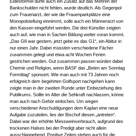
Eidesformel dürfe auch ein Zusatz auf das Mehren der
Bankschulden nicht fehlen, wurde deutlich. Als Gegenpol
zum Frauenarzt, der wie die Frauenparkplätze eine
Monopolstellung einnimmt, solle auch ein Männerarzt von
den Kassen eingeführt werden. Die drei Künstler zeigten
auch auf, wie man in Sachen Bildung weiter voran kommt.
„Das G8 war gestern, jetzt gebe es das G1“, ein Abitur in
nur einen Jahr. Dabei müssten verschiedene Fächer
zusammen gelegt und etwa acht Wochen Ferien
gestrichen werden. Gut zusammen passen würden dabei
Chemie und Religion, wenn BASF das „Beten am Sonntag
Formittag“ sponsert. Wie man auch mit 73 Jahren noch
erfolgreich dem begehrten Golfsport nachgehen kann
zeigte man in der zweiten Runde unter Einbeziehung des
Publikums. Sollte im Alter die Sehkraft nachlassen, könne
man auch nach Gehör einlochen. Um wegen
verschiedener Anschuldigungen dem Kaplan eine neue
Aufgabe zuzuteilen, lies der Bischof diesen „antreten“.
Dabei war der erhöhte Messweinverbrauch, aufgrund des
trockenen Halses bei der Predigt aber nicht allein
ausschlaggebend. Positive Zeiten stehen auch für die