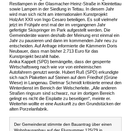
Restlampen in der Glasmacher-Heinz-Straße in Kleintettau
sowie Lampen in der Siedlung in Tettau. In diesem Jahr
wird man sich nicht am internationalen Kunstprojekt
HolzArt XXII von Ingo Cesaro beteiligen. Es soll vielmehr
jetzt im Frühjahr erst mal der im vergangenen Jahr
gefertigte Skispringer im Park aufgestellt werden. Die
Gemeinderäte waren deshalb der Meinung erst einmal ein
Jahr zu pausieren und dann im kommenden Jahr neu zu
entscheiden. Auf Anfrage informierte die Kämmerin Doris
Neubauer, dass man bisher 2.713 Euro für das
Kunstprojekt bezahlt habe.
Anika Kappelt (SPD) bemängelte, dass der gesperrte
Wirtschaftsweg nach wie vor von einheimischen
Autofahrern genutzt werde. Hubert Ruß (SPD) erkundigte
sich nach Plaketten auf Steinen auf dem Friedhof (Grüne
Wiese) in Langenau. Dietmar Schmidt kritisierte erneut den
Winterdienst im Bereich der Welscherleite. „Alle anderen
Straßen ringsum sind schwarz, nur im dortigen Bereich
gelingt es nicht die Eisplatte zu beseitigen“, meinte er.
Weiterhin wollte er eine Auskunft zu den Grundstücken der
alten Porzelanfabrik.
Der Gemeinderat stimmte den Bauantrag über einen
Wohnhausanbau auf der Flurnummer 125/79 in