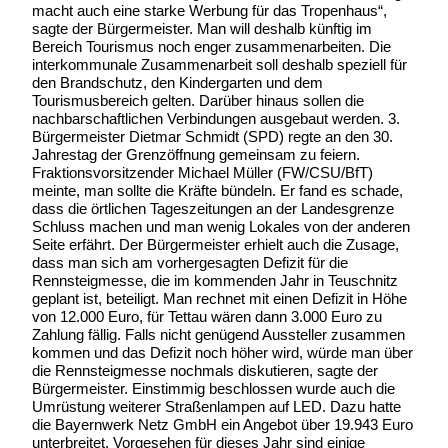
macht auch eine starke Werbung für das Tropenhaus“,
sagte der Bürgermeister. Man will deshalb künftig im
Bereich Tourismus noch enger zusammenarbeiten. Die
interkommunale Zusammenarbeit soll deshalb speziell für
den Brandschutz, den Kindergarten und dem
Tourismusbereich gelten. Darüber hinaus sollen die
nachbarschaftlichen Verbindungen ausgebaut werden. 3.
Bürgermeister Dietmar Schmidt (SPD) regte an den 30.
Jahrestag der Grenzöffnung gemeinsam zu feiern.
Fraktionsvorsitzender Michael Müller (FW/CSU/BfT)
meinte, man sollte die Kräfte bündeln. Er fand es schade,
dass die örtlichen Tageszeitungen an der Landesgrenze
Schluss machen und man wenig Lokales von der anderen
Seite erfährt. Der Bürgermeister erhielt auch die Zusage,
dass man sich am vorhergesagten Defizit für die
Rennsteigmesse, die im kommenden Jahr in Teuschnitz
geplant ist, beteiligt. Man rechnet mit einen Defizit in Höhe
von 12.000 Euro, für Tettau wären dann 3.000 Euro zu
Zahlung fällig. Falls nicht genügend Aussteller zusammen
kommen und das Defizit noch höher wird, würde man über
die Rennsteigmesse nochmals diskutieren, sagte der
Bürgermeister. Einstimmig beschlossen wurde auch die
Umrüstung weiterer Straßenlampen auf LED. Dazu hatte
die Bayernwerk Netz GmbH ein Angebot über 19.943 Euro
unterbreitet. Vorgesehen für dieses Jahr sind einige