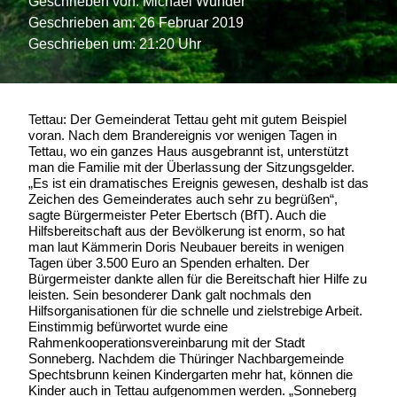
Geschrieben von:
Michael Wunder
Geschrieben am:
26 Februar 2019
Geschrieben um: 21:20 Uhr
Tettau: Der Gemeinderat Tettau geht mit gutem Beispiel
voran. Nach dem Brandereignis vor wenigen Tagen in
Tettau, wo ein ganzes Haus ausgebrannt ist, unterstützt
man die Familie mit der Überlassung der Sitzungsgelder.
„Es ist ein dramatisches Ereignis gewesen, deshalb ist das
Zeichen des Gemeinderates auch sehr zu begrüßen“,
sagte Bürgermeister Peter Ebertsch (BfT). Auch die
Hilfsbereitschaft aus der Bevölkerung ist enorm, so hat
man laut Kämmerin Doris Neubauer bereits in wenigen
Tagen über 3.500 Euro an Spenden erhalten. Der
Bürgermeister dankte allen für die Bereitschaft hier Hilfe zu
leisten. Sein besonderer Dank galt nochmals den
Hilfsorganisationen für die schnelle und zielstrebige Arbeit.
Einstimmig befürwortet wurde eine
Rahmenkooperationsvereinbarung mit der Stadt
Sonneberg. Nachdem die Thüringer Nachbargemeinde
Spechtsbrunn keinen Kindergarten mehr hat, können die
Kinder auch in Tettau aufgenommen werden. „Sonneberg